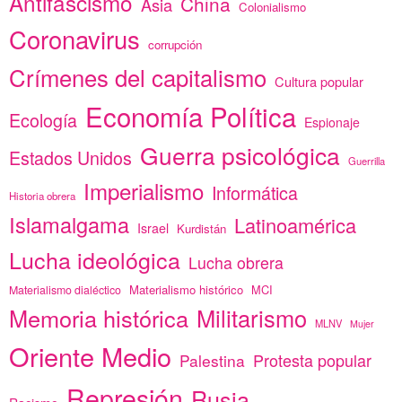
Antifascismo
China
Asia
Colonialismo
Coronavirus
corrupción
Crímenes del capitalismo
Cultura popular
Economía Política
Ecología
Espionaje
Guerra psicológica
Estados Unidos
Guerrilla
Imperialismo
Informática
Historia obrera
Islamalgama
Latinoamérica
Israel
Kurdistán
Lucha ideológica
Lucha obrera
Materialismo histórico
MCI
Materialismo dialéctico
Memoria histórica
Militarismo
MLNV
Mujer
Oriente Medio
Protesta popular
Palestina
Represión
Rusia