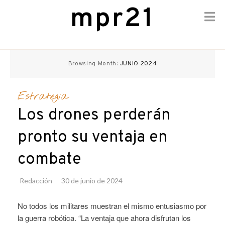
mpr21
Skip
to
Browsing Month:
JUNIO 2024
content
Estrategia
Los drones perderán
pronto su ventaja en
combate
Redacción
30 de junio de 2024
No todos los militares muestran el mismo entusiasmo por
la guerra robótica. “La ventaja que ahora disfrutan los