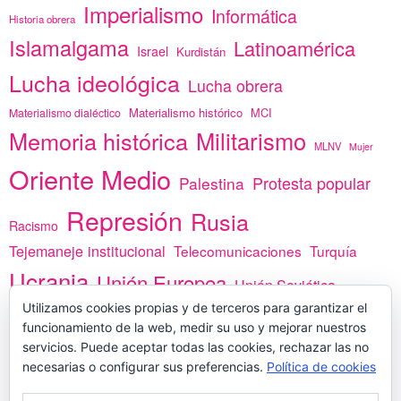
Imperialismo
Informática
Historia obrera
Islamalgama
Latinoamérica
Israel
Kurdistán
Lucha ideológica
Lucha obrera
Materialismo histórico
MCI
Materialismo dialéctico
Memoria histórica
Militarismo
MLNV
Mujer
Oriente Medio
Protesta popular
Palestina
Represión
Rusia
Racismo
Tejemaneje institucional
Telecomunicaciones
Turquía
Ucrania
Unión Europea
Unión Soviética
Utilizamos cookies propias y de terceros para garantizar el
África
vacunas
Yemen
funcionamiento de la web, medir su uso y mejorar nuestros
servicios. Puede aceptar todas las cookies, rechazar las no
necesarias o configurar sus preferencias.
Política de cookies
PREGÚNTANOS