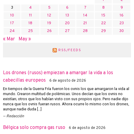
3
4
5
6
7
8
9
10
11
12
13
14
15
16
17
18
19
20
21
22
23
24
25
26
27
28
29
30
« Mar
May »
RSS/FEEDS
Los drones (rusos) empiezan a amargar la vida a los
cabecillas europeos
6 de agosto de 2026
En tiempos de la Guerra Fría fueron los ovnis los que amargaron la vida al
mundo. Crearon multitud de polémicas. Unos decían que los ovnis no
existían; otros que los habían visto con sus propios ojos. Pero nadie dijo
nunca que los ovnis fueran rusos. Ahora ocurre lo mismo con los drones,
aunque nadie duda […]
Redacción
Bélgica solo compra gas ruso
6 de agosto de 2026