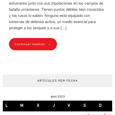
esfumarse junto con sus tripulaciones en los campos de
batalla ucranianos. Tienen puntos débiles bien conocidos
y los rusos lo saben. Ninguno está equipado con
sistemas de defensa activa, un medio esencial para
proteger a los tanques y a sus […]
→
Continuar leyendo
ARTÍCULOS POR FECHA
abril 2023
L
M
X
J
V
S
D
1
2