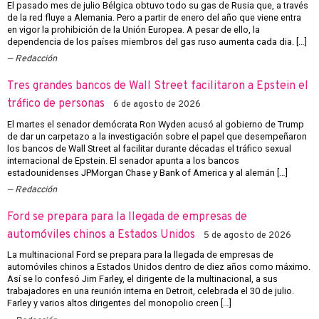
El pasado mes de julio Bélgica obtuvo todo su gas de Rusia que, a través
de la red fluye a Alemania. Pero a partir de enero del año que viene entra
en vigor la prohibición de la Unión Europea. A pesar de ello, la
dependencia de los países miembros del gas ruso aumenta cada dia. […]
Redacción
Tres grandes bancos de Wall Street facilitaron a Epstein el
tráfico de personas
6 de agosto de 2026
El martes el senador demócrata Ron Wyden acusó al gobierno de Trump
de dar un carpetazo a la investigación sobre el papel que desempeñaron
los bancos de Wall Street al facilitar durante décadas el tráfico sexual
internacional de Epstein. El senador apunta a los bancos
estadounidenses JPMorgan Chase y Bank of America y al alemán […]
Redacción
Ford se prepara para la llegada de empresas de
automóviles chinos a Estados Unidos
5 de agosto de 2026
La multinacional Ford se prepara para la llegada de empresas de
automóviles chinos a Estados Unidos dentro de diez años como máximo.
Así se lo confesó Jim Farley, el dirigente de la multinacional, a sus
trabajadores en una reunión interna en Detroit, celebrada el 30 de julio.
Farley y varios altos dirigentes del monopolio creen […]