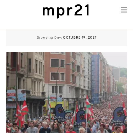
mpr21
Skip
to
Browsing Day:
OCTUBRE 19, 2021
content