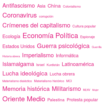
Antifascismo
China
Asia
Colonialismo
Coronavirus
corrupción
Crímenes del capitalismo
Cultura popular
Economía Política
Ecología
Espionaje
Guerra psicológica
Estados Unidos
Guerrilla
Imperialismo
Informática
Historia obrera
Islamalgama
Latinoamérica
Israel
Kurdistán
Lucha ideológica
Lucha obrera
Materialismo histórico
MCI
Materialismo dialéctico
Memoria histórica
Militarismo
MLNV
Mujer
Oriente Medio
Protesta popular
Palestina