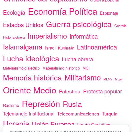
Economía Política
Ecología
Espionaje
Guerra psicológica
Estados Unidos
Guerrilla
Imperialismo
Informática
Historia obrera
Islamalgama
Latinoamérica
Israel
Kurdistán
Lucha ideológica
Lucha obrera
Materialismo histórico
MCI
Materialismo dialéctico
Memoria histórica
Militarismo
MLNV
Mujer
Oriente Medio
Protesta popular
Palestina
Represión
Rusia
Racismo
Tejemaneje institucional
Telecomunicaciones
Turquía
Ucrania
Unión Europea
Unión Soviética