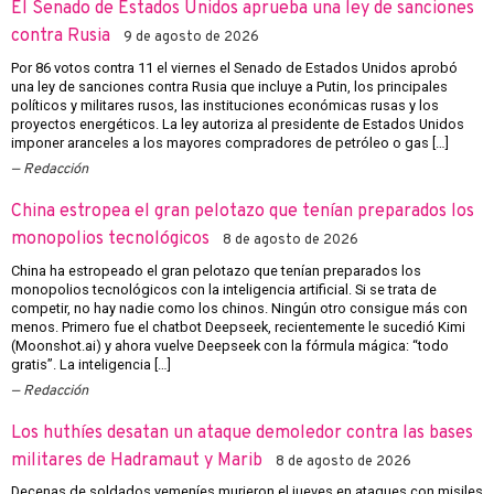
El Senado de Estados Unidos aprueba una ley de sanciones
contra Rusia
9 de agosto de 2026
Por 86 votos contra 11 el viernes el Senado de Estados Unidos aprobó
una ley de sanciones contra Rusia que incluye a Putin, los principales
políticos y militares rusos, las instituciones económicas rusas y los
proyectos energéticos. La ley autoriza al presidente de Estados Unidos
imponer aranceles a los mayores compradores de petróleo o gas […]
Redacción
China estropea el gran pelotazo que tenían preparados los
monopolios tecnológicos
8 de agosto de 2026
China ha estropeado el gran pelotazo que tenían preparados los
monopolios tecnológicos con la inteligencia artificial. Si se trata de
competir, no hay nadie como los chinos. Ningún otro consigue más con
menos. Primero fue el chatbot Deepseek, recientemente le sucedió Kimi
(Moonshot.ai) y ahora vuelve Deepseek con la fórmula mágica: “todo
gratis”. La inteligencia […]
Redacción
Los huthíes desatan un ataque demoledor contra las bases
militares de Hadramaut y Marib
8 de agosto de 2026
Decenas de soldados yemeníes murieron el jueves en ataques con misiles