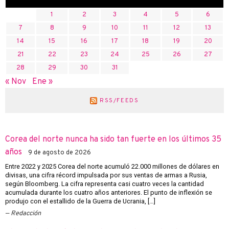
1
2
3
4
5
6
7
8
9
10
11
12
13
14
15
16
17
18
19
20
21
22
23
24
25
26
27
28
29
30
31
« Nov
Ene »
RSS/FEEDS
Corea del norte nunca ha sido tan fuerte en los últimos 35
años
9 de agosto de 2026
Entre 2022 y 2025 Corea del norte acumuló 22.000 millones de dólares en
divisas, una cifra récord impulsada por sus ventas de armas a Rusia,
según Bloomberg. La cifra representa casi cuatro veces la cantidad
acumulada durante los cuatro años anteriores. El punto de inflexión se
produjo con el estallido de la Guerra de Ucrania, […]
Redacción