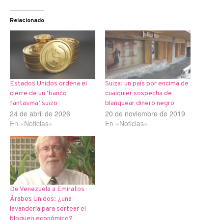
Relacionado
Estados Unidos ordena el
Suiza: un país por encima de
cierre de un ‘banco
cualquier sospecha de
fantasma’ suizo
blanquear dinero negro
24 de abril de 2026
20 de noviembre de 2019
En «Noticias»
En «Noticias»
De Venezuela a Emiratos
Árabes Unidos: ¿una
lavandería para sortear el
bloqueo económico?