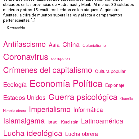
ubicados en las provincias de Hadramaut y Marib. Al menos 30 soldados
murieron y otros 15 resultaron heridos en los ataques. Según otras
fuentes, la cifra de muertos supera las 45 y afecta a campamentos
pertenecientes […]
Redacción
Antifascismo
China
Asia
Colonialismo
Coronavirus
corrupción
Crímenes del capitalismo
Cultura popular
Economía Política
Ecología
Espionaje
Guerra psicológica
Estados Unidos
Guerrilla
Imperialismo
Informática
Historia obrera
Islamalgama
Latinoamérica
Israel
Kurdistán
Lucha ideológica
Lucha obrera