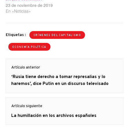
23 de noviembre de 2019
En «Noticias»
Etiquetas :
CRÍMENES DEL CAPITALISMO
ECONOMÍA POLÍTICA
Navegación
Artículo anterior
de
Artículo
‘Rusia tiene derecho a tomar represalias y lo
entradas
anterior
haremos’, dice Putin en un discurso televisado
Artículo siguiente
Artículo
La humillación en los archivos españoles
siguiente: