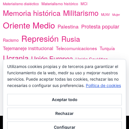
Materialismo histórico
MCI
Materialismo dialéctico
Memoria histórica
Militarismo
MLNV
Mujer
Oriente Medio
Protesta popular
Palestina
Represión
Rusia
Racismo
Tejemaneje institucional
Telecomunicaciones
Turquía
Ucrania
Unión Europea
Unión Soviética
Utilizamos cookies propias y de terceros para garantizar el
África
vacunas
Yemen
funcionamiento de la web, medir su uso y mejorar nuestros
servicios. Puede aceptar todas las cookies, rechazar las no
necesarias o configurar sus preferencias.
Política de cookies
PREGÚNTANOS
Aceptar todo
Rechazar
COPYLEFT - CÍTANOS SI USAS CONTENIDOS DE ESTA WEB
POLÍTICA DE
Configurar
COOKIES