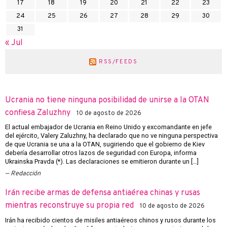
17
18
19
20
21
22
23
24
25
26
27
28
29
30
31
« Jul
RSS/FEEDS
Ucrania no tiene ninguna posibilidad de unirse a la OTAN
confiesa Zaluzhny
10 de agosto de 2026
El actual embajador de Ucrania en Reino Unido y excomandante en jefe
del ejército, Valery Zaluzhny, ha declarado que no ve ninguna perspectiva
de que Ucrania se una a la OTAN, sugiriendo que el gobierno de Kiev
debería desarrollar otros lazos de seguridad con Europa, informa
Ukrainska Pravda (*). Las declaraciones se emitieron durante un […]
Redacción
Irán recibe armas de defensa antiaérea chinas y rusas
mientras reconstruye su propia red
10 de agosto de 2026
Irán ha recibido cientos de misiles antiaéreos chinos y rusos durante los