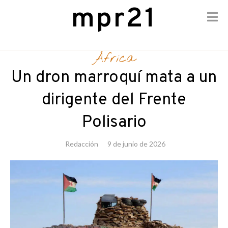
mpr21
Skip
to
África
content
Un dron marroquí mata a un
dirigente del Frente
Polisario
Redacción
9 de junio de 2026