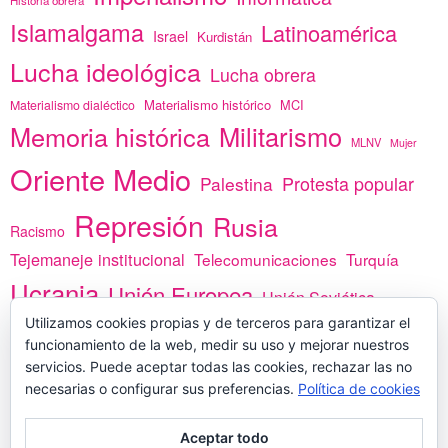
Historia obrera
Islamalgama
Latinoamérica
Israel
Kurdistán
Lucha ideológica
Lucha obrera
Materialismo histórico
MCI
Materialismo dialéctico
Memoria histórica
Militarismo
MLNV
Mujer
Oriente Medio
Protesta popular
Palestina
Represión
Rusia
Racismo
Tejemaneje institucional
Telecomunicaciones
Turquía
Ucrania
Unión Europea
Unión Soviética
Utilizamos cookies propias y de terceros para garantizar el
África
vacunas
Yemen
funcionamiento de la web, medir su uso y mejorar nuestros
servicios. Puede aceptar todas las cookies, rechazar las no
necesarias o configurar sus preferencias.
Política de cookies
PREGÚNTANOS
Aceptar todo