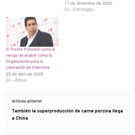
17 de diciembre de 2020
En «Estrategia»
El Frente Polisario corre el
riesgo de acabar como la
Organización para la
Liberación de Palestina
25 de abril de 2025
En «África»
Navegación
Artículo anterior
de
Artículo
También la superproducción de carne porcina llega
entradas
anterior
a China