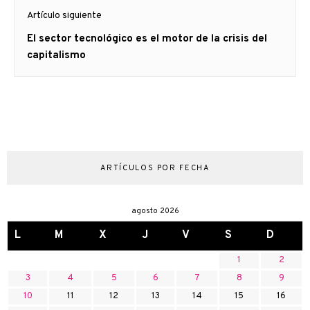
Artículo siguiente
Artículo
El sector tecnológico es el motor de la crisis del
siguiente:
capitalismo
ARTÍCULOS POR FECHA
agosto 2026
L
M
X
J
V
S
D
1
2
3
4
5
6
7
8
9
10
11
12
13
14
15
16