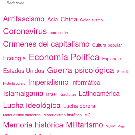
Redacción
Antifascismo
China
Asia
Colonialismo
Coronavirus
corrupción
Crímenes del capitalismo
Cultura popular
Economía Política
Ecología
Espionaje
Guerra psicológica
Estados Unidos
Guerrilla
Imperialismo
Informática
Historia obrera
Islamalgama
Latinoamérica
Israel
Kurdistán
Lucha ideológica
Lucha obrera
Materialismo histórico
MCI
Materialismo dialéctico
Memoria histórica
Militarismo
MLNV
Mujer