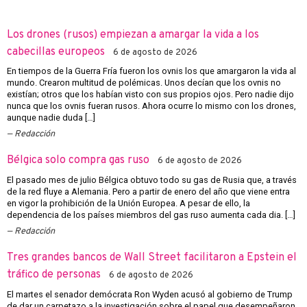
Los drones (rusos) empiezan a amargar la vida a los
cabecillas europeos
6 de agosto de 2026
En tiempos de la Guerra Fría fueron los ovnis los que amargaron la vida al
mundo. Crearon multitud de polémicas. Unos decían que los ovnis no
existían; otros que los habían visto con sus propios ojos. Pero nadie dijo
nunca que los ovnis fueran rusos. Ahora ocurre lo mismo con los drones,
aunque nadie duda […]
Redacción
Bélgica solo compra gas ruso
6 de agosto de 2026
El pasado mes de julio Bélgica obtuvo todo su gas de Rusia que, a través
de la red fluye a Alemania. Pero a partir de enero del año que viene entra
en vigor la prohibición de la Unión Europea. A pesar de ello, la
dependencia de los países miembros del gas ruso aumenta cada dia. […]
Redacción
Tres grandes bancos de Wall Street facilitaron a Epstein el
tráfico de personas
6 de agosto de 2026
El martes el senador demócrata Ron Wyden acusó al gobierno de Trump
de dar un carpetazo a la investigación sobre el papel que desempeñaron