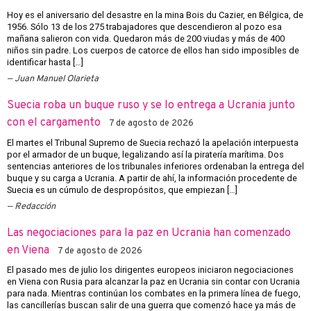
Hoy es el aniversario del desastre en la mina Bois du Cazier, en Bélgica, de
1956. Sólo 13 de los 275 trabajadores que descendieron al pozo esa
mañana salieron con vida. Quedaron más de 200 viudas y más de 400
niños sin padre. Los cuerpos de catorce de ellos han sido imposibles de
identificar hasta […]
Juan Manuel Olarieta
Suecia roba un buque ruso y se lo entrega a Ucrania junto
con el cargamento
7 de agosto de 2026
El martes el Tribunal Supremo de Suecia rechazó la apelación interpuesta
por el armador de un buque, legalizando así la piratería marítima. Dos
sentencias anteriores de los tribunales inferiores ordenaban la entrega del
buque y su carga a Ucrania. A partir de ahí, la información procedente de
Suecia es un cúmulo de despropósitos, que empiezan […]
Redacción
Las negociaciones para la paz en Ucrania han comenzado
en Viena
7 de agosto de 2026
El pasado mes de julio los dirigentes europeos iniciaron negociaciones
en Viena con Rusia para alcanzar la paz en Ucrania sin contar con Ucrania
para nada. Mientras continúan los combates en la primera línea de fuego,
las cancillerías buscan salir de una guerra que comenzó hace ya más de