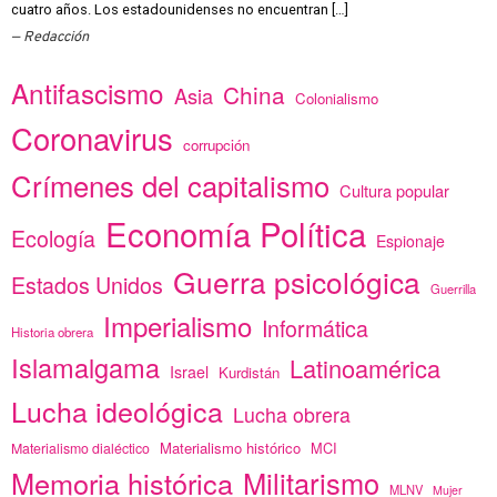
cuatro años. Los estadounidenses no encuentran […]
Redacción
Antifascismo
China
Asia
Colonialismo
Coronavirus
corrupción
Crímenes del capitalismo
Cultura popular
Economía Política
Ecología
Espionaje
Guerra psicológica
Estados Unidos
Guerrilla
Imperialismo
Informática
Historia obrera
Islamalgama
Latinoamérica
Israel
Kurdistán
Lucha ideológica
Lucha obrera
Materialismo histórico
MCI
Materialismo dialéctico
Memoria histórica
Militarismo
MLNV
Mujer