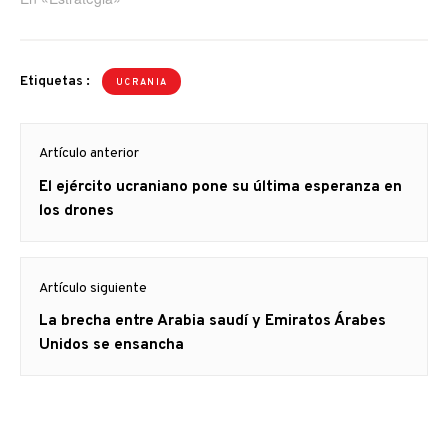
Etiquetas :
UCRANIA
Navegación
Artículo anterior
de
Artículo
El ejército ucraniano pone su última esperanza en
entradas
anterior
los drones
Artículo siguiente
Artículo
La brecha entre Arabia saudí y Emiratos Árabes
siguiente:
Unidos se ensancha