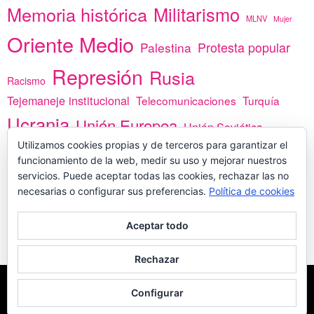
Memoria histórica
Militarismo
MLNV
Mujer
Oriente Medio
Protesta popular
Palestina
Represión
Rusia
Racismo
Tejemaneje institucional
Telecomunicaciones
Turquía
Ucrania
Unión Europea
Unión Soviética
África
Utilizamos cookies propias y de terceros para garantizar el
vacunas
Yemen
funcionamiento de la web, medir su uso y mejorar nuestros
servicios. Puede aceptar todas las cookies, rechazar las no
necesarias o configurar sus preferencias.
Política de cookies
PREGÚNTANOS
Aceptar todo
Rechazar
COPYLEFT - CÍTANOS SI USAS CONTENIDOS DE ESTA WEB
POLÍTICA DE
Configurar
COOKIES
MADE WITH
POR
WPLOOK THEMES