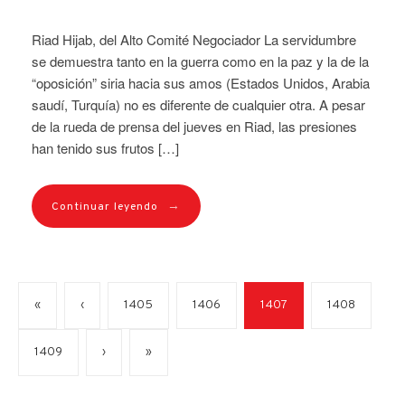
Riad Hijab, del Alto Comité Negociador La servidumbre
se demuestra tanto en la guerra como en la paz y la de la
“oposición” siria hacia sus amos (Estados Unidos, Arabia
saudí, Turquía) no es diferente de cualquier otra. A pesar
de la rueda de prensa del jueves en Riad, las presiones
han tenido sus frutos […]
→
Continuar leyendo
«
‹
1405
1406
1407
1408
1409
›
»