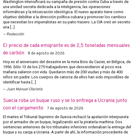
Washington intensificará su campaña de presión contra Cuba a través de
una unidad secreta dedicada a la inteligencia, las operaciones
informáticas y la intoxicación ideológica. El nuevo aparato tiene como
objetivo debilitar a la dirección política cubana y promover los cambios
que necesitan los imperialistas en su patio trasero. La CIA creó en secreto
una […]
Redacción
El precio de cada emigrante es de 2,5 toneladas mensuales
de carbón
8 de agosto de 2026
Hoy es el aniversario del desastre en la mina Bois du Cazier, en Bélgica, de
1956. Sólo 13 de los 275 trabajadores que descendieron al pozo esa
mañana salieron con vida. Quedaron más de 200 viudas y más de 400
niños sin padre. Los cuerpos de catorce de ellos han sido imposibles de
identificar hasta […]
Juan Manuel Olarieta
Suecia roba un buque ruso y se lo entrega a Ucrania junto
con el cargamento
7 de agosto de 2026
El martes el Tribunal Supremo de Suecia rechazó la apelación interpuesta
por el armador de un buque, legalizando así la piratería marítima. Dos
sentencias anteriores de los tribunales inferiores ordenaban la entrega del
buque y su carga a Ucrania. A partir de ahí, la información procedente de