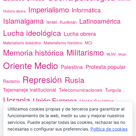
Imperialismo
Informática
Historia obrera
Islamalgama
Latinoamérica
Israel
Kurdistán
Lucha ideológica
Lucha obrera
Materialismo histórico
MCI
Materialismo dialéctico
Memoria histórica
Militarismo
MLNV
Mujer
Oriente Medio
Protesta popular
Palestina
Represión
Rusia
Racismo
Tejemaneje institucional
Telecomunicaciones
Turquía
Ucrania
Unión Europea
Unión Soviética
Utilizamos cookies propias y de terceros para garantizar el
África
vacunas
Yemen
funcionamiento de la web, medir su uso y mejorar nuestros
servicios. Puede aceptar todas las cookies, rechazar las no
necesarias o configurar sus preferencias.
Política de cookies
PREGÚNTANOS