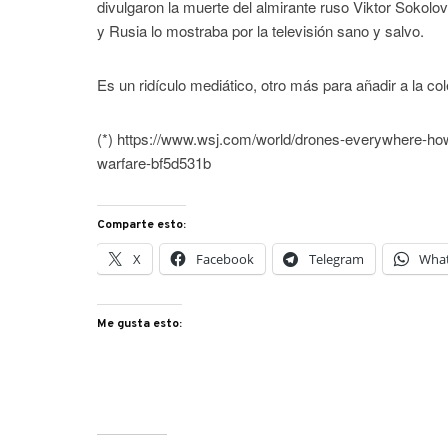
divulgaron la muerte del almirante ruso Viktor Sokol
y Rusia lo mostraba por la televisión sano y salvo.
Es un ridículo mediático, otro más para añadir a la co
(*) https://www.wsj.com/world/drones-everywhere-how-
warfare-bf5d531b
Comparte esto:
X
Facebook
Telegram
Wha
Me gusta esto: