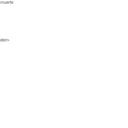
u muerte
odern-