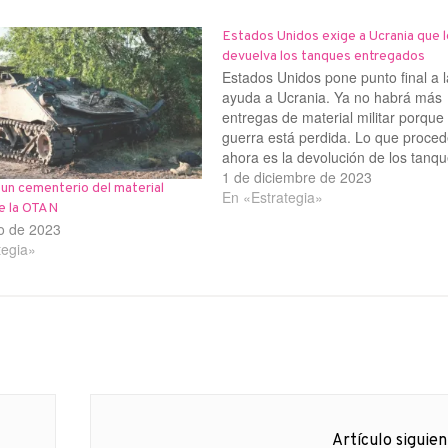
Estados Unidos exige a Ucrania que l
devuelva los tanques entregados
Estados Unidos pone punto final a l
ayuda a Ucrania. Ya no habrá más
entregas de material militar porque 
guerra está perdida. Lo que proced
ahora es la devolución de los tanq
estadounidenses Abrams, previam
1 de diciembre de 2023
 un cementerio del material
entregados. Se trata de 31 vehícul
En «Estrategia»
de la OTAN
combate transferidos al ejército
io de 2023
ucraniano. Durante su…
tegia»
Artículo siguie