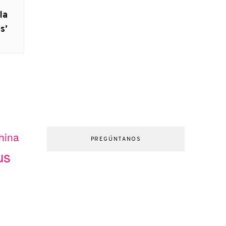
la
s’
hina
PREGÚNTANOS
us