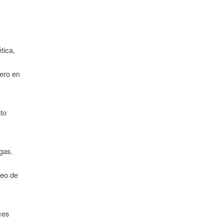
tica,
pero en
nto
egas.
seo de
ces