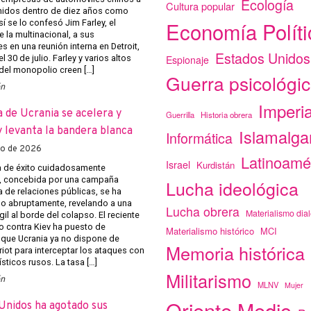
Ecología
Cultura popular
nidos dentro de diez años como
Economía Políti
 se lo confesó Jim Farley, el
e la multinacional, a sus
s en una reunión interna en Detroit,
Estados Unidos
Espionaje
l 30 de julio. Farley y varios altos
 del monopolio creen […]
Guerra psicológi
ón
Imperi
a de Ucrania se acelera y
Guerrilla
Historia obrera
 levanta la bandera blanca
Islamalg
Informática
to de 2026
Latinoamé
Israel
Kurdistán
 de éxito cuidadosamente
, concebida por una campaña
Lucha ideológica
 de relaciones públicas, se ha
 abruptamente, revelando a una
Lucha obrera
Materialismo dial
gil al borde del colapso. El reciente
o contra Kiev ha puesto de
Materialismo histórico
MCI
 que Ucrania ya no dispone de
Memoria histórica
riot para interceptar los ataques con
ísticos rusos. La tasa […]
Militarismo
ón
MLNV
Mujer
Oriente Medio
Unidos ha agotado sus