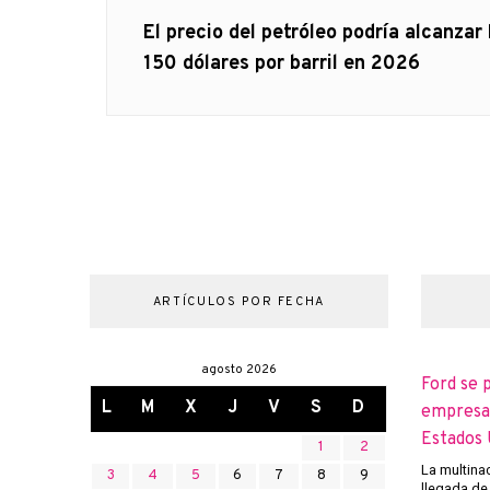
de
Artículo
El precio del petróleo podría alcanzar 
anterior
150 dólares por barril en 2026
entradas
ARTÍCULOS POR FECHA
agosto 2026
Ford se 
L
M
X
J
V
S
D
empresas
Estados 
1
2
La multina
3
4
5
6
7
8
9
llegada de