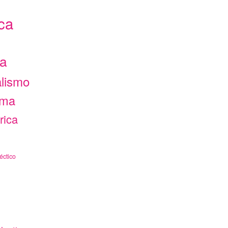
ca
ca
alismo
ama
rica
éctico