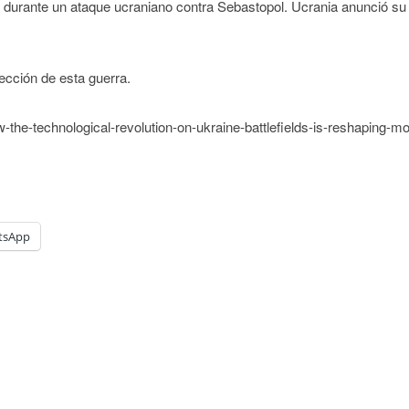
ov durante un ataque ucraniano contra Sebastopol. Ucrania anunció s
lección de esta guerra.
the-technological-revolution-on-ukraine-battlefields-is-reshaping-m
tsApp