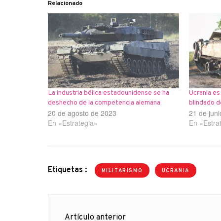
Relacionado
La industria bélica estadounidense se ha
Ucrania es
deshecho de la competencia alemana
blindado 
20 de agosto de 2023
21 de jun
En «Estrategia»
En «Estra
Etiquetas :
MILITARISMO
UCRANIA
Navegación
Artículo anterior