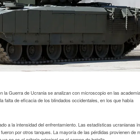
s en la Guerra de Ucrania se analizan con microscopio en las academi
a falta de eficacia de los blindados occidentales, en los que había
do a la intensidad del enfrentamiento. Las estadísticas ucranianas i
o fueron por otros tanques. La mayoría de las pérdidas provienen de 
n ya no es el criterio principal en el campo de batalla.