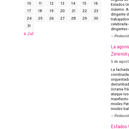
10
11
12
13
14
15
16
Estados U
máximo. Así
17
18
19
20
21
22
23
dirigente d
24
25
26
27
28
29
30
trabajadore
celebrada e
31
dirigentes
« Jul
Redacci
La agoní
Zelensky
5 de agos
La fachada
construida
orquestada
derrumbado
Ucrania frá
ataque rus
manifiesto
misiles Pat
misiles bal
Redacci
Estados 