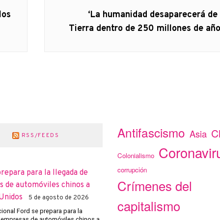
Artículo
los
‘La humanidad desaparecerá de 
siguiente:
Tierra dentro de 250 millones de año
Antifascismo
C
Asia
RSS/FEEDS
Coronavir
Colonialismo
corrupción
prepara para la llegada de
Crímenes del
 de automóviles chinos a
Unidos
5 de agosto de 2026
capitalismo
cional Ford se prepara para la
 empresas de automóviles chinos a