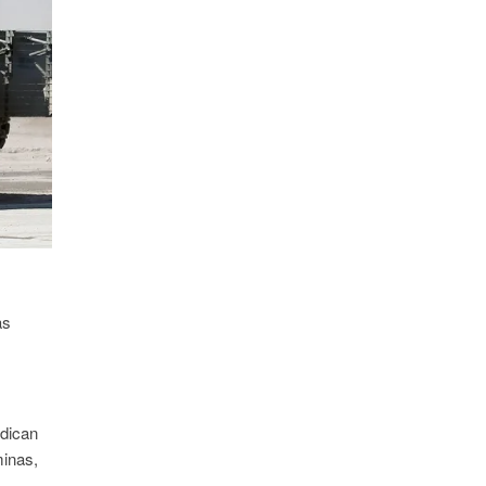
as
ndican
minas,