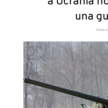
a Ucrania n
una gu
Redacc