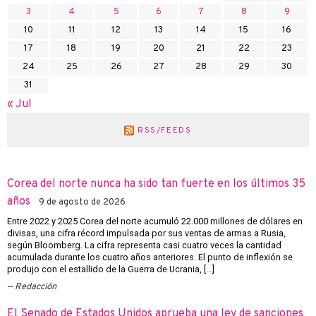
3
4
5
6
7
8
9
10
11
12
13
14
15
16
17
18
19
20
21
22
23
24
25
26
27
28
29
30
31
« Jul
RSS/FEEDS
Corea del norte nunca ha sido tan fuerte en los últimos 35
años
9 de agosto de 2026
Entre 2022 y 2025 Corea del norte acumuló 22.000 millones de dólares en
divisas, una cifra récord impulsada por sus ventas de armas a Rusia,
según Bloomberg. La cifra representa casi cuatro veces la cantidad
acumulada durante los cuatro años anteriores. El punto de inflexión se
produjo con el estallido de la Guerra de Ucrania, […]
Redacción
El Senado de Estados Unidos aprueba una ley de sanciones