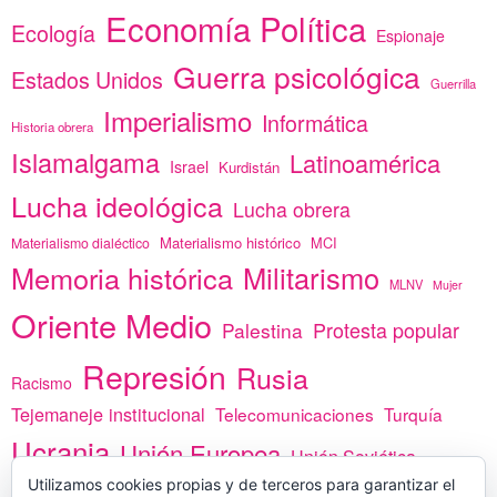
Economía Política
Ecología
Espionaje
Guerra psicológica
Estados Unidos
Guerrilla
Imperialismo
Informática
Historia obrera
Islamalgama
Latinoamérica
Israel
Kurdistán
Lucha ideológica
Lucha obrera
Materialismo histórico
MCI
Materialismo dialéctico
Memoria histórica
Militarismo
MLNV
Mujer
Oriente Medio
Protesta popular
Palestina
Represión
Rusia
Racismo
Tejemaneje institucional
Telecomunicaciones
Turquía
Ucrania
Unión Europea
Unión Soviética
Utilizamos cookies propias y de terceros para garantizar el
África
vacunas