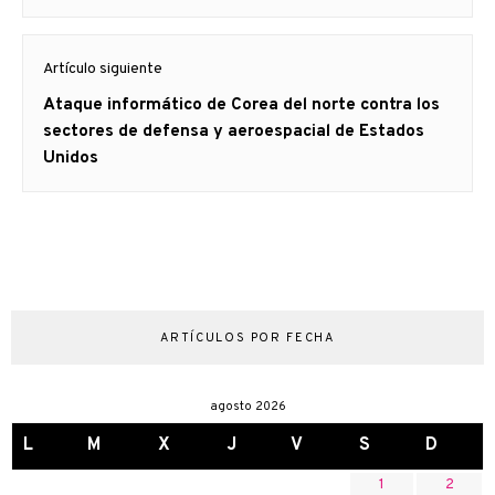
Artículo siguiente
Artículo
Ataque informático de Corea del norte contra los
siguiente:
sectores de defensa y aeroespacial de Estados
Unidos
ARTÍCULOS POR FECHA
agosto 2026
L
M
X
J
V
S
D
1
2