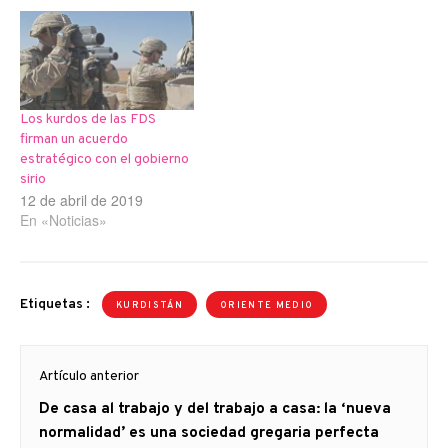
Los kurdos de las FDS
firman un acuerdo
estratégico con el gobierno
sirio
12 de abril de 2019
En «Noticias»
Etiquetas :
KURDISTÁN
ORIENTE MEDIO
Navegación
Artículo anterior
de
Artículo
De casa al trabajo y del trabajo a casa: la ‘nueva
entradas
anterior
normalidad’ es una sociedad gregaria perfecta