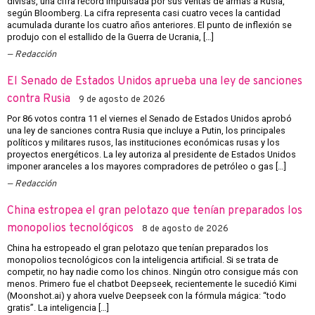
divisas, una cifra récord impulsada por sus ventas de armas a Rusia,
según Bloomberg. La cifra representa casi cuatro veces la cantidad
acumulada durante los cuatro años anteriores. El punto de inflexión se
produjo con el estallido de la Guerra de Ucrania, […]
Redacción
El Senado de Estados Unidos aprueba una ley de sanciones
contra Rusia
9 de agosto de 2026
Por 86 votos contra 11 el viernes el Senado de Estados Unidos aprobó
una ley de sanciones contra Rusia que incluye a Putin, los principales
políticos y militares rusos, las instituciones económicas rusas y los
proyectos energéticos. La ley autoriza al presidente de Estados Unidos
imponer aranceles a los mayores compradores de petróleo o gas […]
Redacción
China estropea el gran pelotazo que tenían preparados los
monopolios tecnológicos
8 de agosto de 2026
China ha estropeado el gran pelotazo que tenían preparados los
monopolios tecnológicos con la inteligencia artificial. Si se trata de
competir, no hay nadie como los chinos. Ningún otro consigue más con
menos. Primero fue el chatbot Deepseek, recientemente le sucedió Kimi
(Moonshot.ai) y ahora vuelve Deepseek con la fórmula mágica: “todo
gratis”. La inteligencia […]