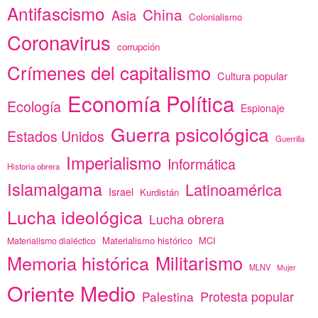
Antifascismo
China
Asia
Colonialismo
Coronavirus
corrupción
Crímenes del capitalismo
Cultura popular
Economía Política
Ecología
Espionaje
Guerra psicológica
Estados Unidos
Guerrilla
Imperialismo
Informática
Historia obrera
Islamalgama
Latinoamérica
Israel
Kurdistán
Lucha ideológica
Lucha obrera
Materialismo histórico
MCI
Materialismo dialéctico
Memoria histórica
Militarismo
MLNV
Mujer
Oriente Medio
Protesta popular
Palestina