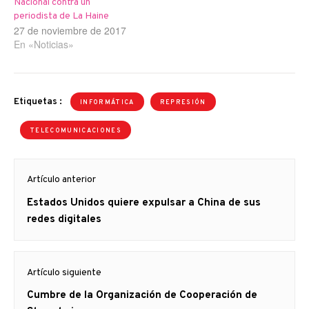
Nacional contra un
periodista de La Haine
27 de noviembre de 2017
En «Noticias»
Etiquetas :
INFORMÁTICA
REPRESIÓN
TELECOMUNICACIONES
Navegación
Artículo anterior
de
Artículo
Estados Unidos quiere expulsar a China de sus
entradas
anterior
redes digitales
Artículo siguiente
Artículo
Cumbre de la Organización de Cooperación de