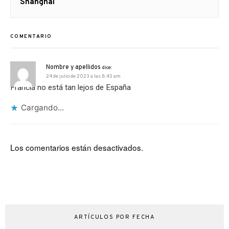
siguiente:
Shanghai
COMENTARIO
Nombre y apellidos
dice:
24 de julio de 2023 a las 8:43 am
Francia no está tan lejos de España
Cargando...
Los comentarios están desactivados.
ARTÍCULOS POR FECHA