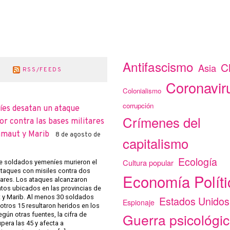
Antifascismo
C
Asia
RSS/FEEDS
Coronavir
Colonialismo
corrupción
íes desatan un ataque
Crímenes del
r contra las bases militares
amaut y Marib
8 de agosto de
capitalismo
Ecología
Cultura popular
 soldados yemeníes murieron el
ataques con misiles contra dos
Economía Políti
tares. Los ataques alcanzaron
os ubicados en las provincias de
y Marib. Al menos 30 soldados
Estados Unidos
Espionaje
otros 15 resultaron heridos en los
Guerra psicológi
gún otras fuentes, la cifra de
pera las 45 y afecta a