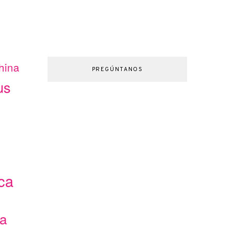
hina
PREGÚNTANOS
us
ca
ca