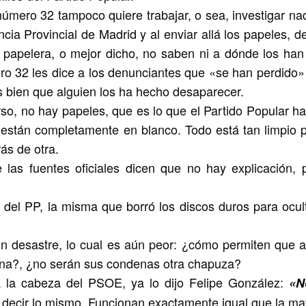
número 32 tampoco quiere trabajar, o sea, investigar nad
cia Provincial de Madrid y al enviar allá los papeles, d
a papelera, o mejor dicho, no saben ni a dónde los han 
o 32 les dice a los denunciantes que «se han perdido» 
 bien que alguien los ha hecho desaparecer.
o, no hay papeles, que es lo que el Partido Popular ha
e están completamente en blanco. Todo está tan limpio 
ás de otra.
e las fuentes oficiales dicen que no hay explicación, 
 del PP, la misma que borró los discos duros para ocult
un desastre, lo cual es aún peor: ¿cómo permiten que a
na?, ¿no serán sus condenas otra chapuza?
 la cabeza del PSOE, ya lo dijo Felipe González:
«N
decir lo mismo. Funcionan exactamente igual que la maf