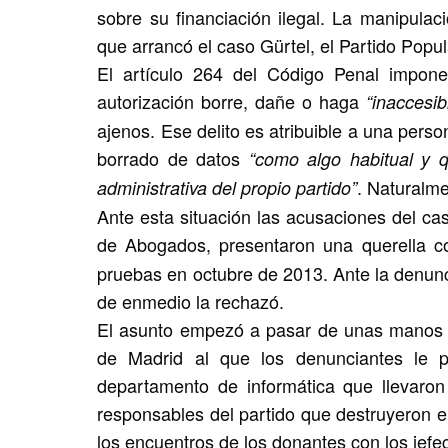
sobre su financiación ilegal. La manipulac
que arrancó el caso Gürtel, el Partido Popu
El artículo 264 del Código Penal impon
autorización borre, dañe o haga
“inaccesib
ajenos. Ese delito es atribuible a una perso
borrado de datos
“como algo habitual y q
. Naturalm
administrativa del propio partido”
Ante esta situación las acusaciones del cas
de Abogados, presentaron una querella co
pruebas en octubre de 2013. Ante la denunci
de enmedio la rechazó.
El asunto empezó a pasar de unas manos a
de Madrid al que los denunciantes le pi
departamento de informática que llevaron
responsables del partido que destruyeron el
los encuentros de los donantes con los jefec