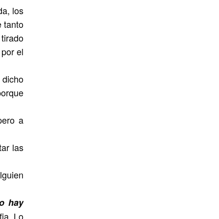
a, los
e tanto
tirado
por el
 dicho
porque
pero a
ar las
lguien
o hay
ia. Lo