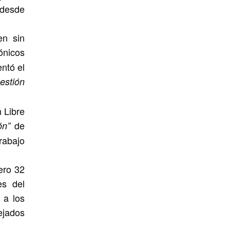
 desde
en sin
ónicos
entó el
estión
 Libre
de
ón”
rabajo
ero 32
es del
 a los
ejados