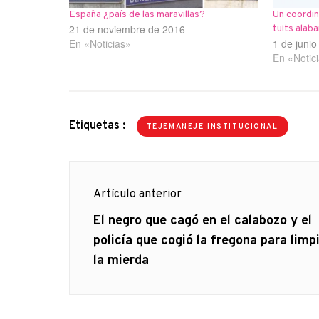
España ¿país de las maravillas?
Un coordin
21 de noviembre de 2016
tuits alab
En «Noticias»
1 de juni
En «Notic
Etiquetas :
TEJEMANEJE INSTITUCIONAL
Navegación
Artículo anterior
de
Artículo
El negro que cagó en el calabozo y el
anterior
policía que cogió la fregona para limp
entradas
la mierda