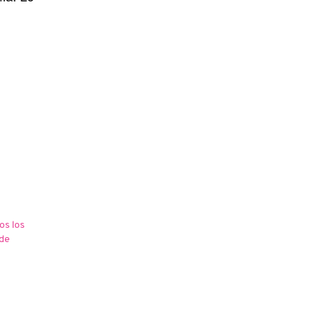
os los
 de