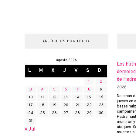
ARTÍCULOS POR FECHA
agosto 2026
Los huth
L
M
X
J
V
S
D
demoledo
de Hadr
1
2
2026
3
4
5
6
7
8
9
Decenas de
10
11
12
13
14
15
16
jueves en 
17
18
19
20
21
22
23
bases mili
campament
24
25
26
27
28
29
30
Hadramaut 
31
murieron y 
ataques. Se
« Jul
muertos su