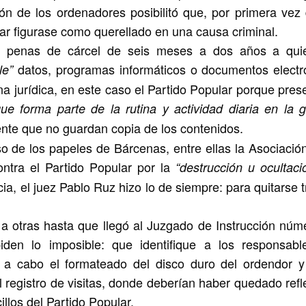
ión de los ordenadores posibilitó que, por primera vez
lar figurase como querellado en una causa criminal.
e penas de cárcel de seis meses a dos años a qui
datos, programas informáticos o documentos electr
le”
na jurídica, en este caso el Partido Popular porque pres
ue forma parte de la rutina y actividad diaria en la g
ente que no guardan copia de los contenidos.
o de los papeles de Bárcenas, entre ellas la Asociación
ntra el Partido Popular por la
“destrucción u ocultaci
a, el juez Pablo Ruz hizo lo de siempre: para quitarse t
 otras hasta que llegó al Juzgado de Instrucción núm
den lo imposible: que identifique a los responsabl
 a cabo el formateado del disco duro del ordendor y
 registro de visitas, donde deberían haber quedado refl
illos del Partido Popular.