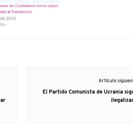
ador de Ciudadanos borra viejos
ando al franquismo
o de 2015
ias»
Artículo siguie
Artículo
El Partido Comunista de Ucrania sig
siguiente:
iar
ilegaliza