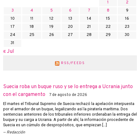
1
2
3
4
5
6
7
8
9
10
11
12
13
14
15
16
17
18
19
20
21
22
23
24
25
26
27
28
29
30
31
« Jul
RSS/FEEDS
Suecia roba un buque ruso y se lo entrega a Ucrania junto
con el cargamento
7 de agosto de 2026
El martes el Tribunal Supremo de Suecia rechazó la apelación interpuesta
por el armador de un buque, legalizando así la piratería marítima. Dos
sentencias anteriores de los tribunales inferiores ordenaban la entrega del
buque y su carga a Ucrania. A partir de ahí, la información procedente de
Suecia es un cúmulo de despropósitos, que empiezan […]
Redacción