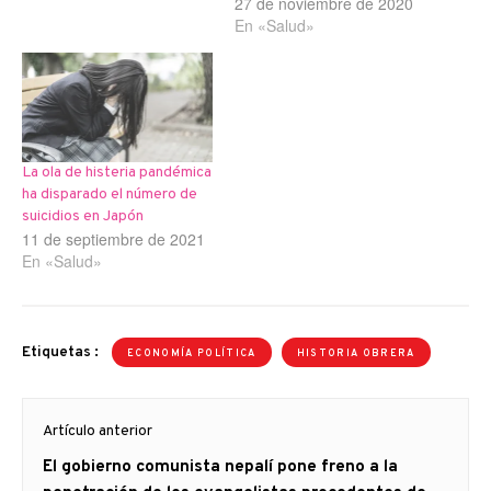
27 de noviembre de 2020
En «Salud»
La ola de histeria pandémica
ha disparado el número de
suicidios en Japón
11 de septiembre de 2021
En «Salud»
Etiquetas :
ECONOMÍA POLÍTICA
HISTORIA OBRERA
Navegación
Artículo anterior
de
Artículo
El gobierno comunista nepalí pone freno a la
entradas