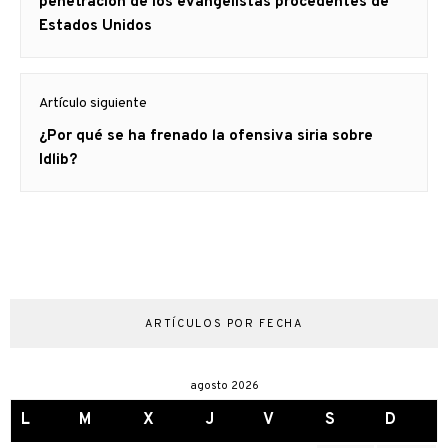
anterior
penetración de los evangelistas procedentes de
Estados Unidos
Artículo siguiente
Artículo
¿Por qué se ha frenado la ofensiva siria sobre
siguiente:
Idlib?
ARTÍCULOS POR FECHA
agosto 2026
L
M
X
J
V
S
D