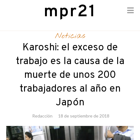
mpr21
Skip
to
Noticias
content
Karoshi: el exceso de
trabajo es la causa de la
muerte de unos 200
trabajadores al año en
Japón
Redacción
18 de septiembre de 2018