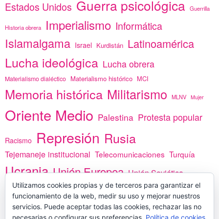
Guerra psicológica
Estados Unidos
Guerrilla
Imperialismo
Informática
Historia obrera
Islamalgama
Latinoamérica
Israel
Kurdistán
Lucha ideológica
Lucha obrera
Materialismo histórico
MCI
Materialismo dialéctico
Memoria histórica
Militarismo
MLNV
Mujer
Oriente Medio
Protesta popular
Palestina
Represión
Rusia
Racismo
Tejemaneje institucional
Telecomunicaciones
Turquía
Ucrania
Unión Europea
Unión Soviética
África
Utilizamos cookies propias y de terceros para garantizar el
vacunas
Yemen
funcionamiento de la web, medir su uso y mejorar nuestros
servicios. Puede aceptar todas las cookies, rechazar las no
necesarias o configurar sus preferencias.
Política de cookies
PREGÚNTANOS