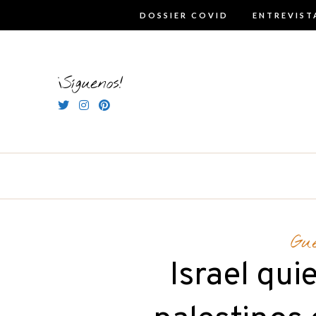
Skip
DOSSIER COVID
ENTREVIST
to
content
¡Síguenos!
Gu
Israel qui