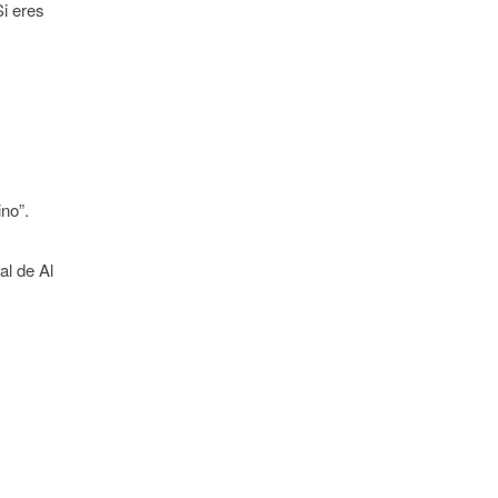
Si eres
ino”.
al de Al