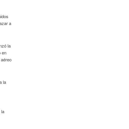
nidos
azar a
nzó la
o en
 aéreo
a la
 la