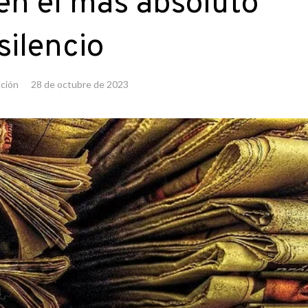
en el más absoluto
silencio
ción
28 de octubre de 2023