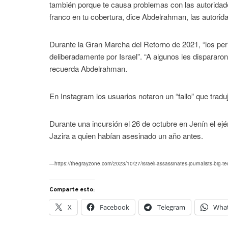
también porque te causa problemas con las autoridades 
franco en tu cobertura, dice Abdelrahman, las autorid
Durante la Gran Marcha del Retorno de 2021, “los pe
deliberadamente por Israel”. “A algunos les dispararon
recuerda Abdelrahman.
En Instagram los usuarios notaron un “fallo” que traduj
Durante una incursión el 26 de octubre en Jenín el ejé
Jazira a quien habían asesinado un año antes.
—https://thegrayzone.com/2023/10/27/israeli-assassinates-journalists-big-te
Comparte esto:
X
Facebook
Telegram
Wha