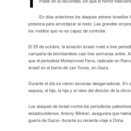
I
matar en la oscuridad, sin que el horror trascie
En días anteriores los ataques aéreos israelíes
presiona para amordazar al resto. Las grandes empre
los medios que no es capaz de controlar.
El 25 de octubre, la aviación israelí mató a tres per
campaña de bombardeos casi tres semanas antes. A 
que el periodista Mohammed Farra, radicado en Ramal
israelí en el barrio de Jan Yunes, en Gaza.
Durante el día se vieron escenas desgarradoras. En ot
esposa, el hijo, la hija y el nieto del director de la 
Los ataques de Israel contra los periodistas palestin
estadounidense, Antony Blinken, asegurara que había i
guerra de Gaza» durante su reciente viaje a Doha.