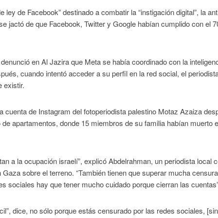
 ley de Facebook” destinado a combatir la “instigación digital”, la an
d, se jactó de que Facebook, Twitter y Google habían cumplido con el 7
 denunció en Al Jazira que Meta se había coordinado con la inteligen
pués, cuando intentó acceder a su perfil en la red social, el periodist
existir.
la cuenta de Instagram del fotoperiodista palestino Motaz Azaiza de
io de apartamentos, donde 15 miembros de su familia habían muerto 
an a la ocupación israelí”, explicó Abdelrahman, un periodista local 
n Gaza sobre el terreno. “También tienen que superar mucha censura
es sociales hay que tener mucho cuidado porque cierran las cuentas”
il”, dice, no sólo porque estás censurado por las redes sociales, [sin