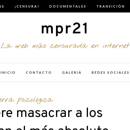
AS
¡CENSURA!
DOCUMENTALES
TRANSICIÓN
mpr21
La web más censurada en internet
INICIO
CONTACTO
GALERIA
REDES SOCIALES
erra psicológica
ere masacrar a los