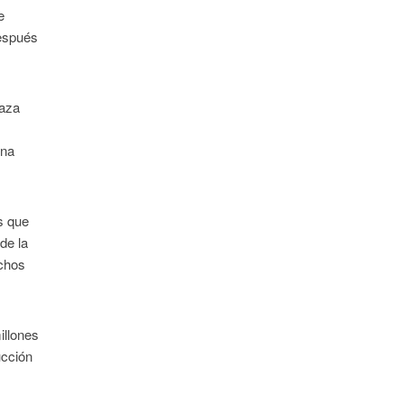
e
después
Gaza
ena
s que
de la
uchos
illones
ucción