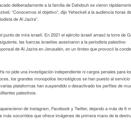
tacado deliberadamente a la familia de Dahdouh se vieron rápidament
ezkeli. “Conocemos el objetivo”, dijo Yehezkeli a la audiencia horas 
iodista de Al Jazira”.
unto de mira israelí. En 2021 el ejército israelí arrasó la torre de 
guiente, las fuerzas israelíes asesinaron a la periodista palestino-
ponsal de Al Jazira en Jerusalén, en un tiroteo que provocó la cond
a no pide una investigación independiente ni cargos penales para lo
oces, los grandes monopolios tecnológicos se han puesto al servicio 
 varias plataformas han suspendido o desactivado los perfiles de m
litantes palestinos.
aparecieron de Instagram, Facebook y Twitter, dejando a más de 6 m
os más socorridos que ofrece imágenes de primera mano de la destr