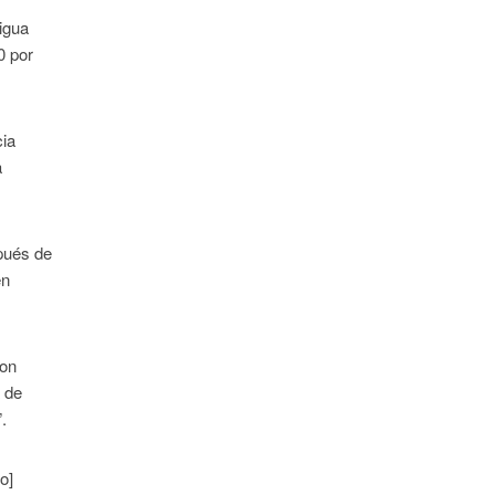
tigua
0 por
cia
a
spués de
en
con
 de
.
o]