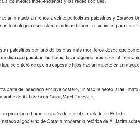
nda a los medios independientes y las redes sociales.
 habían matado al menos a veinte periodistas palestinos y Estados U
sas tecnológicas se están coordinando con los sionistas para amord
iodistas palestinos een uno de los días más mortíferos desde que come
medida que pasaban las horas, las imágenes mostraron el moment
lah, se enteró de que su esposa e hijos habían muerto en un ataque
ra parte del asediado enclave costero, un ataque aéreo israelí mató 
oficina árabe de Al Jazera en Gaza, Wael Dahdouh.
os se produjeron horas después de que el secretario de Estado
nstado al gobierno de Qatar a moderar la retórica de Al Jazira sobre