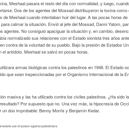
toxina, Meshaal pasara el resto del día con normalidad, y luego, cuand
ertarse. Dos de los agentes del Mossad distribuyeron la toxina como
s de Meshaal cuando intentaban huir del lugar. A las pocas horas de 
n para calmar la situación. Envió al jefe del Mossad, Danni Yatom, pa
 los agentes. No consiguió apaciguar la situación y, en cambio, desen
bía normalizado sus relaciones con el Estado sionista tres años ante
 en contra de la voluntad de su pueblo. Bajo la presión de Estados Un
on el antídoto. Meshaal se salvó en pocas horas.
tilizara armas biológicas contra los palestinos en 1948. El Estado o
do que sean inspeccionadas por el Organismo Internacional de la E
ón masiva y las ha utilizado contra los civiles palestinos. ¿Ha sido Is
resultado? Por supuesto que no. Una vez más, la hipocresía de Occ
or un dúo improbable: Benny Morris y Benjamin Kedar.
israels-use-of-poison-against-palestinians