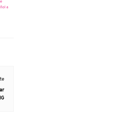
de
ñol a
nte
ar
NG