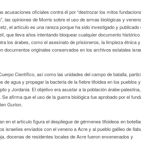
s acusaciones oficiales contra él por “destrozar los mitos fundaciona
a”, las opiniones de Morris sobre el uso de armas biológicas y venen
tz, el artículo es una rareza porque ha sido investigado y publicado
lí, que lleva años intentando bloquear cualquier documento histórico
 los árabes, como el asesinato de prisioneros, la limpieza étnica y 
en documentos originales conservados en los archivos estatales israe
l Cuerpo Científico, así como las unidades del campo de batalla, partic
e agua y propagar la bacteria de la fiebre tifoidea en los pueblos y
pto y Jordania. El objetivo era asustar a la población árabe-palestina,
s. Se afirma que el uso de la guerra biológica fue aprobado por el fun
Ben Gurion.
en el artículo figura el despliegue de gérmenes tifoideos en botella
os israelíes enviados con el veneno a Acre y al pueblo galileo de Ilab
ja, docenas de residentes locales de Acre fueron envenenados y