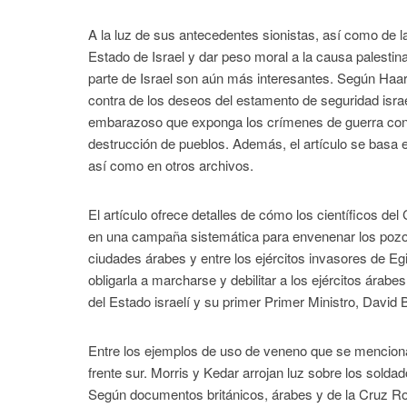
A la luz de sus antecedentes sionistas, así como de la
Estado de Israel y dar peso moral a la causa palestin
parte de Israel son aún más interesantes. Según Haare
contra de los deseos del estamento de seguridad israe
embarazoso que exponga los crímenes de guerra contra
destrucción de pueblos. Además, el artículo se basa 
así como en otros archivos.
El artículo ofrece detalles de cómo los científicos de
en una campaña sistemática para envenenar los pozos d
ciudades árabes y entre los ejércitos invasores de Egi
obligarla a marcharse y debilitar a los ejércitos árabe
del Estado israelí y su primer Primer Ministro, David 
Entre los ejemplos de uso de veneno que se mencionan 
frente sur. Morris y Kedar arrojan luz sobre los soldad
Según documentos británicos, árabes y de la Cruz Ro