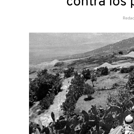
contra los
Redac