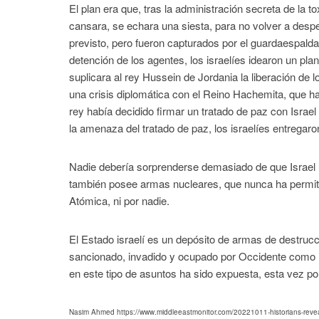
El plan era que, tras la administración secreta de la 
cansara, se echara una siesta, para no volver a desp
previsto, pero fueron capturados por el guardaespalda
detención de los agentes, los israelíes idearon un pla
suplicara al rey Hussein de Jordania la liberación de
una crisis diplomática con el Reino Hachemita, que ha
rey había decidido firmar un tratado de paz con Israel
la amenaza del tratado de paz, los israelíes entregar
Nadie debería sorprenderse demasiado de que Israel u
también posee armas nucleares, que nunca ha permiti
Atómica, ni por nadie.
El Estado israelí es un depósito de armas de destrucci
sancionado, invadido y ocupado por Occidente como 
en este tipo de asuntos ha sido expuesta, esta vez p
Nasim Ahmed https://www.middleeastmonitor.com/20221011-historians-reveal-