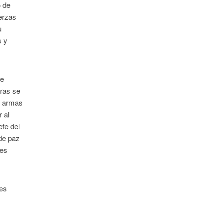
o de
erzas
u
s y
de
oras se
e armas
 al
efe del
de paz
tes
ses