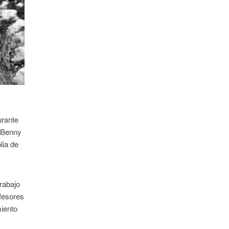
urante
s Benny
lia de
rabajo
ofesores
miento