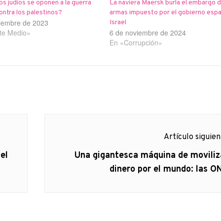
os judíos se oponen a la guerra
La naviera Maersk burla el embargo 
contra los palestinos?
armas impuesto por el gobierno espa
iembre de 2023
Israel
te Medio»
6 de noviembre de 2024
En «Corrupción»
Artículo siguie
Artículo
el
Una gigantesca máquina de moviliz
siguiente:
dinero por el mundo: las O