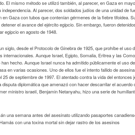
. El mismo método se utilizó también, al parecer, en Gaza en may
 independencia. Al parecer, dos soldados judíos de una unidad de fu
ron en Gaza con tubos que contenían gérmenes de la fiebre tifoidea. S
 detener el avance del ejército egipcio. Sin embargo, fueron detenido
tar egipcio en agosto de 1948.
un siglo, desde el Protocolo de Ginebra de 1925, que prohíbe el uso 
 internacionales. Aunque Israel, Egipto, Somalia, Eritrea y las Com
lo han hecho. Aunque Israel nunca ha admitido públicamente el uso d
 en varias ocasiones. Uno de ellos fue el intento fallido de asesinar
l 25 de septiembre de 1997. El atentado contra la vida del entonces j
 disputa diplomática que amenazó con hacer descarrilar el acuerdo 
rimer ministro israelí, Benjamin Netanyahu, hizo una serie de humillan
n una semana antes del asesinato utilizando pasaportes canadien
de Hamás con una toxina mortal sin dejar rastro de los asesinos