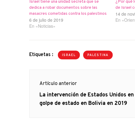
Israel tiene una unidad secreta que se
¿Por qué l
dedica a robar documentos sobre las
de Israel 
14 de nov
masacres cometidas contra los palestinos
6 de julio de 2019
En «Orien
En «Noticias»
Etiquetas :
ISRAEL
PALESTINA
Navegación
Artículo anterior
de
Artículo
La intervención de Estados Unidos en 
anterior
golpe de estado en Bolivia en 2019
entradas