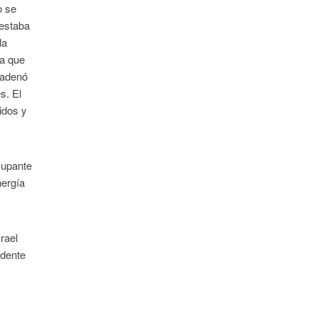
o se
 estaba
la
ra que
cadenó
s. El
idos y
cupante
nergía
rael
idente