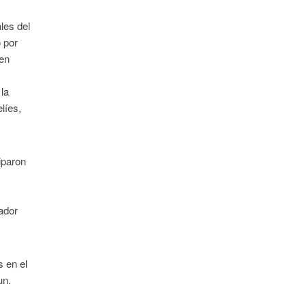
les del
o por
 en
la
líes,
iparon
dador
s en el
un.