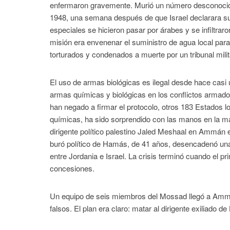
enfermaron gravemente. Murió un número desconocido
1948, una semana después de que Israel declarara su
especiales se hicieron pasar por árabes y se infiltra
misión era envenenar el suministro de agua local para
torturados y condenados a muerte por un tribunal mili
El uso de armas biológicas es ilegal desde hace casi 
armas químicas y biológicas en los conflictos armados
han negado a firmar el protocolo, otros 183 Estados 
químicas, ha sido sorprendido con las manos en la masa
dirigente político palestino Jaled Meshaal en Ammán e
buró político de Hamás, de 41 años, desencadenó una
entre Jordania e Israel. La crisis terminó cuando el p
concesiones.
Un equipo de seis miembros del Mossad llegó a Ammá
falsos. El plan era claro: matar al dirigente exiliado 