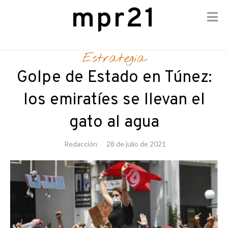
mpr21
Skip
to
Estrategia
content
Golpe de Estado en Túnez:
los emiratíes se llevan el
gato al agua
Redacción
28 de julio de 2021