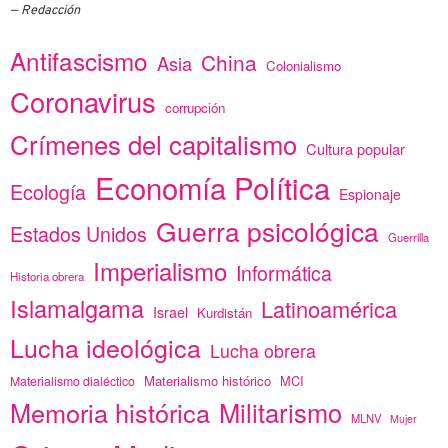
Redacción
Antifascismo
China
Asia
Colonialismo
Coronavirus
corrupción
Crímenes del capitalismo
Cultura popular
Economía Política
Ecología
Espionaje
Guerra psicológica
Estados Unidos
Guerrilla
Imperialismo
Informática
Historia obrera
Islamalgama
Latinoamérica
Israel
Kurdistán
Lucha ideológica
Lucha obrera
Materialismo histórico
MCI
Materialismo dialéctico
Memoria histórica
Militarismo
MLNV
Mujer