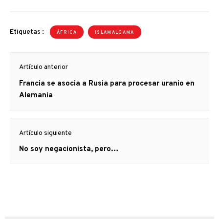
Etiquetas :
ÁFRICA
ISLAMALGAMA
Navegación
Artículo anterior
de
Artículo
Francia se asocia a Rusia para procesar uranio en
entradas
anterior
Alemania
Artículo siguiente
Artículo
No soy negacionista, pero…
siguiente: