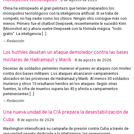
8 de agosto de 2026
China ha estropeado el gran pelotazo que tenían preparados los
monopolios tecnológicos con la inteligencia artificial. Si se trata de
competir, no hay nadie como los chinos. Ningún otro consigue más con
menos. Primero fue el chatbot Deepseek, recientemente le sucedió Kimi
(Moonshot.ai) y ahora vuelve Deepseek con la fórmula mágica: “todo
gratis”. La inteligencia […]
Redacción
Los huthíes desatan un ataque demoledor contra las bases
militares de Hadramaut y Marib
8 de agosto de 2026
Decenas de soldados yemeníes murieron el jueves en ataques con misiles
contra dos bases militares. Los ataques alcanzaron campamentos
ubicados en las provincias de Hadramaut y Marib. Al menos 30 soldados
murieron y otros 15 resultaron heridos en los ataques. Según otras
fuentes, la cifra de muertos supera las 45 y afecta a campamentos
pertenecientes […]
Redacción
Una nueva unidad de la CIA prepara la desestabilización de
Cuba
8 de agosto de 2026
Washington intensificará su campaña de presión contra Cuba a través de
una unidad secreta dedicada a la inteligencia, las operaciones