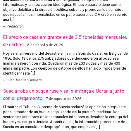
informáticas y la intoxicación ideológica. El nuevo aparato tiene como
objetivo debilitar a la dirección política cubana y promover los cambios
que necesitan los imperialistas en su patio trasero. La CIA creó en secreto
una […]
Redacción
El precio de cada emigrante es de 2,5 toneladas mensuales
de carbón
8 de agosto de 2026
Hoy es el aniversario del desastre en la mina Bois du Cazier, en Bélgica, de
1956. Sólo 13 de los 275 trabajadores que descendieron al pozo esa
mañana salieron con vida. Quedaron más de 200 viudas y más de 400
niños sin padre. Los cuerpos de catorce de ellos han sido imposibles de
identificar hasta […]
Juan Manuel Olarieta
Suecia roba un buque ruso y se lo entrega a Ucrania junto
con el cargamento
7 de agosto de 2026
El martes el Tribunal Supremo de Suecia rechazó la apelación interpuesta
por el armador de un buque, legalizando así la piratería marítima. Dos
sentencias anteriores de los tribunales inferiores ordenaban la entrega del
buque y su carga a Ucrania. A partir de ahí, la información procedente de
Suecia es un cúmulo de despropósitos, que empiezan […]