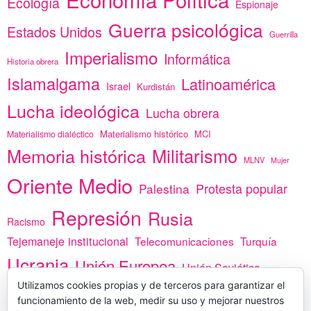
Ecología
Espionaje
Guerra psicológica
Estados Unidos
Guerrilla
Imperialismo
Informática
Historia obrera
Islamalgama
Latinoamérica
Israel
Kurdistán
Lucha ideológica
Lucha obrera
Materialismo histórico
MCI
Materialismo dialéctico
Memoria histórica
Militarismo
MLNV
Mujer
Oriente Medio
Protesta popular
Palestina
Represión
Rusia
Racismo
Tejemaneje institucional
Telecomunicaciones
Turquía
Ucrania
Unión Europea
Unión Soviética
Utilizamos cookies propias y de terceros para garantizar el
África
vacunas
Yemen
funcionamiento de la web, medir su uso y mejorar nuestros