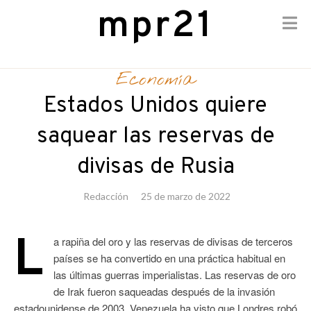
mpr21
Skip
to
Economía
content
Estados Unidos quiere
saquear las reservas de
divisas de Rusia
Redacción
25 de marzo de 2022
L
a rapiña del oro y las reservas de divisas de terceros
países se ha convertido en una práctica habitual en
las últimas guerras imperialistas. Las reservas de oro
de Irak fueron saqueadas después de la invasión
estadounidense de 2003. Venezuela ha visto que Londres robó