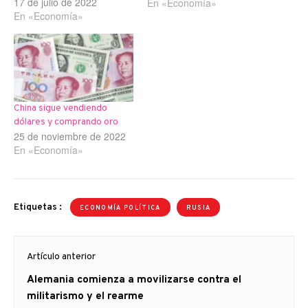
17 de julio de 2022
que hace seis mil años las
En «Economía»
En «Economía»
tumbas de los faraones se
llenaban con oro para
acompañar a los muertos
en…
China sigue vendiendo
dólares y comprando oro
25 de noviembre de 2022
En «Economía»
Etiquetas :
ECONOMÍA POLÍTICA
RUSIA
Navegación
Artículo anterior
de
Artículo
Alemania comienza a movilizarse contra el
entradas
anterior
militarismo y el rearme