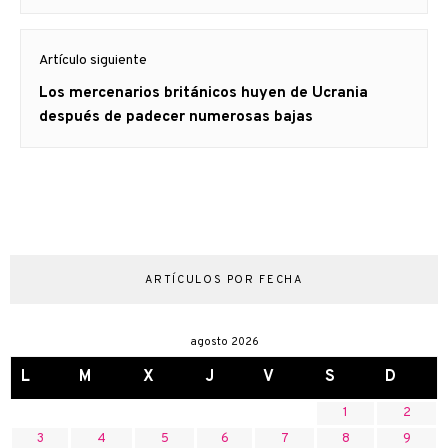
Artículo siguiente
Artículo
Los mercenarios británicos huyen de Ucrania
siguiente:
después de padecer numerosas bajas
ARTÍCULOS POR FECHA
agosto 2026
L
M
X
J
V
S
D
1
2
3
4
5
6
7
8
9