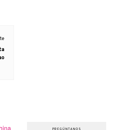
nte
ta
ao
hina
PREGÚNTANOS