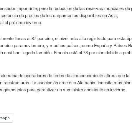
ensador importante, pero la reducción de las reservas mundiales de
mpetencia de precios de los cargamentos disponibles en Asia,
l el próximo invierno.
ente llenas al 87 por cien, el nivel más alto registrado para esta ép
 por cien para noviembre, y muchos países, como España y Países B
ia casi han llegado también. Francia está al 78 por cien debido a pro
n alemana de operadores de redes de almacenamiento afirma que la
 infraestructuras. La asociación cree que Alemania necesita más plan
gasoductos para garantizar un suministro constante en invierno.
tsApp