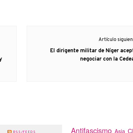
Artículo siguie
Artículo
El dirigente militar de Níger acep
siguiente:
y
negociar con la Cede
Antifascismo
C
Asia
RSS/FEEDS