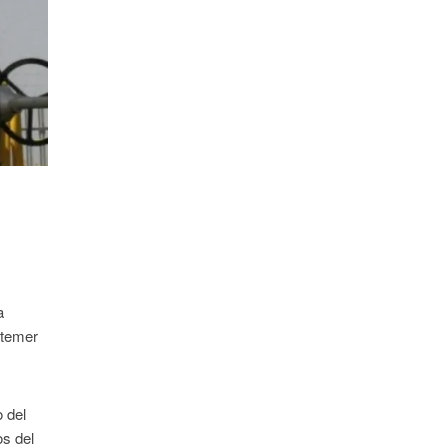
a
 temer
 del
os del