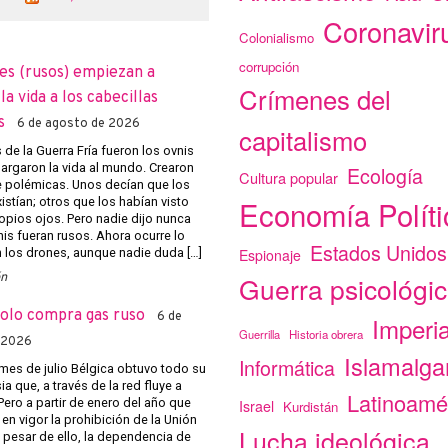
Coronavir
Colonialismo
corrupción
es (rusos) empiezan a
Crímenes del
a vida a los cabecillas
s
6 de agosto de 2026
capitalismo
de la Guerra Fría fueron los ovnis
argaron la vida al mundo. Crearon
Ecología
Cultura popular
e polémicas. Unos decían que los
Economía Políti
istían; otros que los habían visto
opios ojos. Pero nadie dijo nunca
nis fueran rusos. Ahora ocurre lo
Estados Unidos
Espionaje
los drones, aunque nadie duda […]
ón
Guerra psicológi
solo compra gas ruso
6 de
Imperi
Guerrilla
Historia obrera
 2026
Islamalg
Informática
mes de julio Bélgica obtuvo todo su
a que, a través de la red fluye a
Latinoamé
Pero a partir de enero del año que
Israel
Kurdistán
 en vigor la prohibición de la Unión
Lucha ideológica
 pesar de ello, la dependencia de