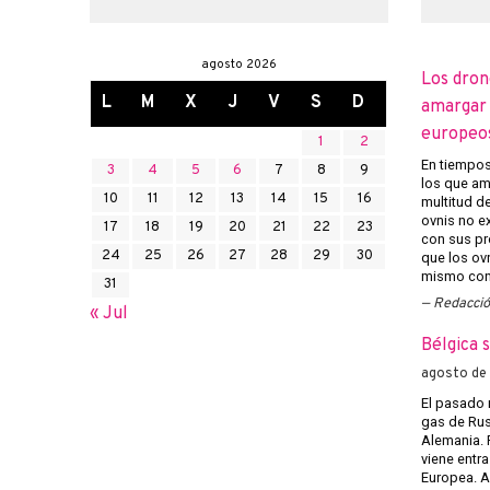
agosto 2026
Los dron
L
M
X
J
V
S
D
amargar l
europeo
1
2
En tiempos 
3
4
5
6
7
8
9
los que am
10
11
12
13
14
15
16
multitud d
ovnis no ex
17
18
19
20
21
22
23
con sus pr
24
25
26
27
28
29
30
que los ov
mismo con 
31
Redacci
« Jul
Bélgica 
agosto de
El pasado 
gas de Rusi
Alemania. 
viene entra
Europea. A