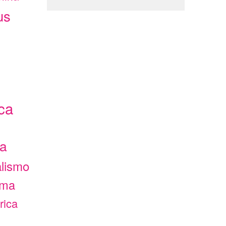
us
ca
ca
alismo
ama
rica