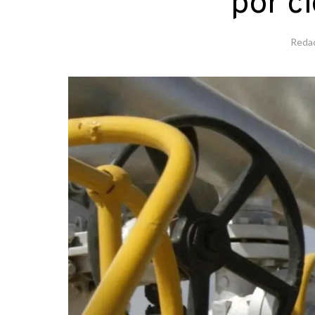
por c
Reda