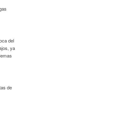
 gas
oca del
ajos, ya
blemas
tas de