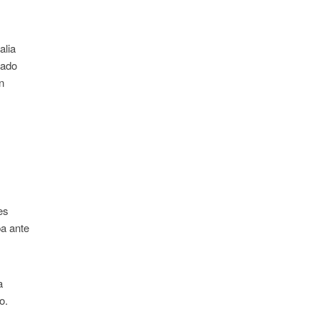
alia
cado
n
es
pa ante
a
o.