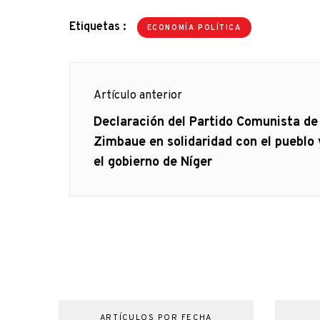
Etiquetas :
ECONOMÍA POLÍTICA
Navegación
Artículo anterior
de
Artículo
Declaración del Partido Comunista de
anterior
Zimbaue en solidaridad con el pueblo 
entradas
el gobierno de Níger
ARTÍCULOS POR FECHA