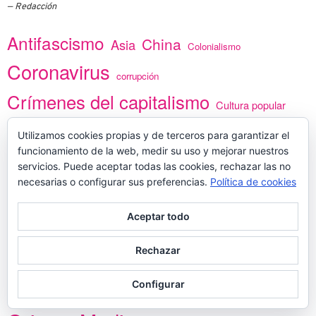
Redacción
Antifascismo
China
Asia
Colonialismo
Coronavirus
corrupción
Crímenes del capitalismo
Cultura popular
Economía Política
Ecología
Utilizamos cookies propias y de terceros para garantizar el
Espionaje
funcionamiento de la web, medir su uso y mejorar nuestros
Guerra psicológica
Estados Unidos
servicios. Puede aceptar todas las cookies, rechazar las no
Guerrilla
necesarias o configurar sus preferencias.
Política de cookies
Imperialismo
Informática
Historia obrera
Islamalgama
Latinoamérica
Aceptar todo
Israel
Kurdistán
Lucha ideológica
Lucha obrera
Rechazar
Materialismo histórico
MCI
Materialismo dialéctico
Memoria histórica
Militarismo
Configurar
MLNV
Mujer