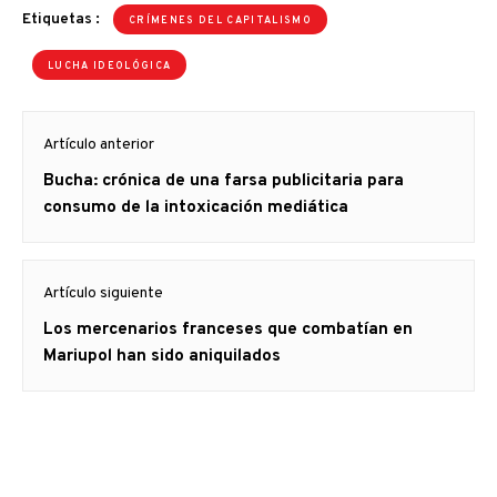
Etiquetas :
CRÍMENES DEL CAPITALISMO
LUCHA IDEOLÓGICA
Navegación
Artículo anterior
de
Artículo
Bucha: crónica de una farsa publicitaria para
entradas
anterior
consumo de la intoxicación mediática
Artículo siguiente
Artículo
Los mercenarios franceses que combatían en
siguiente:
Mariupol han sido aniquilados