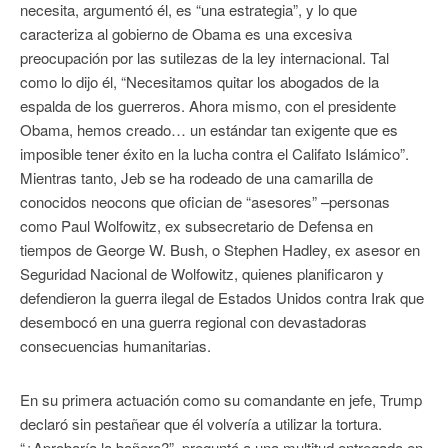
necesita, argumentó él, es “una estrategia”, y lo que
caracteriza al gobierno de Obama es una excesiva
preocupación por las sutilezas de la ley internacional. Tal
como lo dijo él, “Necesitamos quitar los abogados de la
espalda de los guerreros. Ahora mismo, con el presidente
Obama, hemos creado… un estándar tan exigente que es
imposible tener éxito en la lucha contra el Califato Islámico”.
Mientras tanto, Jeb se ha rodeado de una camarilla de
conocidos neocons que ofician de “asesores” –personas
como Paul Wolfowitz, ex subsecretario de Defensa en
tiempos de George W. Bush, o Stephen Hadley, ex asesor en
Seguridad Nacional de Wolfowitz, quienes planificaron y
defendieron la guerra ilegal de Estados Unidos contra Irak que
desembocó en una guerra regional con devastadoras
consecuencias humanitarias.
En su primera actuación como su comandante en jefe, Trump
declaró sin pestañear que él volvería a utilizar la tortura.
“¿Aprobaría la bañera?”, preguntó a una multitud entregada en