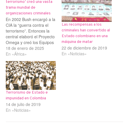
terrorismo’ creó una vasta
trama mundial de
organizaciones criminales
En 2002 Bush encargó a la
CIA la “guerra contra el
Las recompensas a los
terrorismo”. Entonces la
criminales han convertido al
central elaboró el Proyecto
Estado colombiano en una
Omega y creó los Equipos
máquina de matar
22 de diciembre de 2019
de Lucha Antiterrorista. De
18 de enero de 2025
En «Noticias»
ellos formaban parte
En «África»
miembros del Centro de
Actividades Especiales
(SAC), oficiales de
inteligencia y sicarios
locales. En más de sesenta
países la central…
Terrorismo de Estado e
impunidad en Colombia
14 de julio de 2019
En «Noticias»