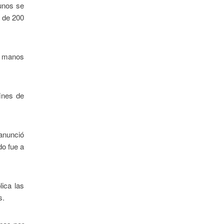
unos se
o de 200
s manos
ines de
anunció
do fue a
ica las
s.