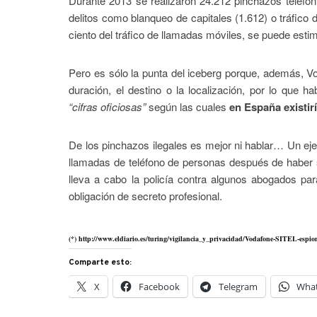
Durante 2013 se realizaron 24.212 pinchazos telefón
delitos como blanqueo de capitales (1.612) o tráfico
ciento del tráfico de llamadas móviles, se puede est
Pero es sólo la punta del iceberg porque, además, V
duración, el destino o la localización, por lo que 
“cifras oficiosas”
según las cuales
en España existir
De los pinchazos ilegales es mejor ni hablar… Un ej
llamadas de teléfono de personas después de haber si
lleva a cabo la policía contra algunos abogados pa
obligación de secreto profesional.
(*) http://www.eldiario.es/turing/vigilancia_y_privacidad/Vodafone-SITEL-espio
Comparte esto:
X
Facebook
Telegram
Wha