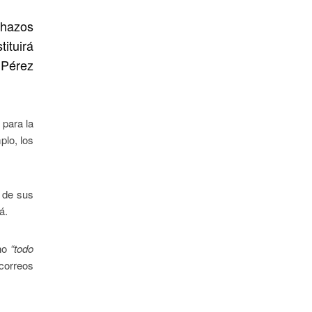
chazos
ituirá
 Pérez
 para la
plo, los
 de sus
á.
ino
“todo
correos