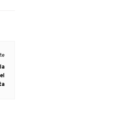
nte
la
el
ta