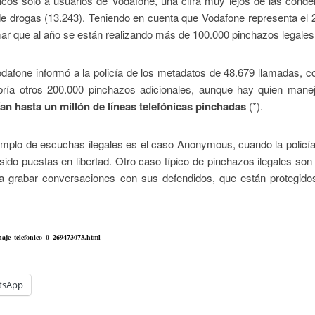
icos solo a usuarios de Vodafone, una cifra muy lejos de las cond
 de drogas (13.243). Teniendo en cuenta que Vodafone representa el 
imar que al año se están realizando más de 100.000 pinchazos legales
odafone informó a la policía de los metadatos de 48.679 llamadas,
habría otros 200.000 pinchazos adicionales, aunque hay quien mane
ían hasta un millón de líneas telefónicas pinchadas
(*).
emplo de escuchas ilegales es el caso Anonymous, cuando la policí
do puestas en libertad. Otro caso típico de pinchazos ilegales son
ra grabar conversaciones con sus defendidos, que están protegidos
naje_telefonico_0_269473073.html
tsApp