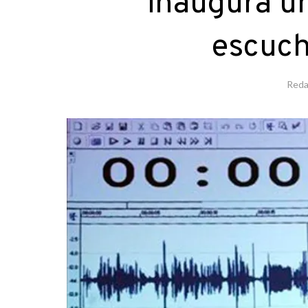
inaugura u
escuch
Reda