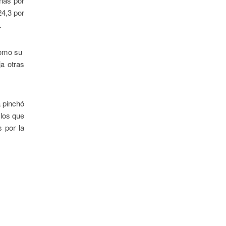
enas por
24,3 por
.
 como su
ja otras
a pinchó
 los que
 por la