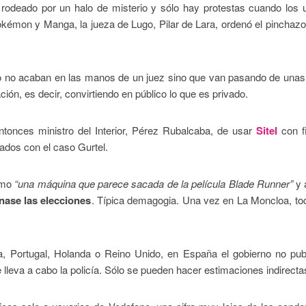
rodeado por un halo de misterio y sólo hay protestas cuando los 
Pokémon y Manga, la jueza de Lugo, Pilar de Lara, ordenó el pinchaz
o no acaban en las manos de un juez sino que van pasando de una
ón, es decir, convirtiendo en público lo que es privado.
ntonces ministro del Interior, Pérez Rubalcaba, de usar
Sitel
con f
nados con el caso Gurtel.
mo
“una máquina que parece sacada de la película Blade Runner”
y 
ase las elecciones
. Típica demagogia. Una vez en La Moncloa, to
, Portugal, Holanda o Reino Unido, en España el gobierno no publ
e lleva a cabo la policía. Sólo se pueden hacer estimaciones indirecta