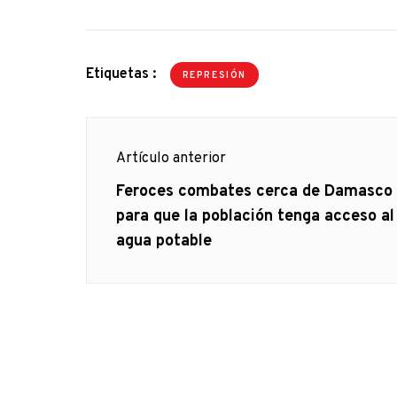
Etiquetas :
REPRESIÓN
Navegación
Artículo anterior
de
Artículo
Feroces combates cerca de Damasco
anterior
para que la población tenga acceso al
entradas
agua potable