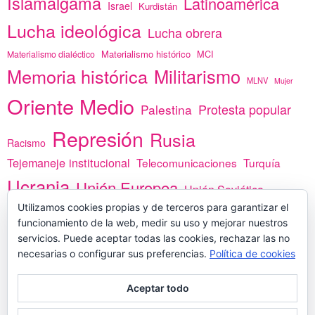
Islamalgama
Latinoamérica
Israel
Kurdistán
Lucha ideológica
Lucha obrera
Materialismo histórico
MCI
Materialismo dialéctico
Memoria histórica
Militarismo
MLNV
Mujer
Oriente Medio
Protesta popular
Palestina
Represión
Rusia
Racismo
Tejemaneje institucional
Telecomunicaciones
Turquía
Ucrania
Unión Europea
Unión Soviética
África
Utilizamos cookies propias y de terceros para garantizar el
vacunas
Yemen
funcionamiento de la web, medir su uso y mejorar nuestros
servicios. Puede aceptar todas las cookies, rechazar las no
necesarias o configurar sus preferencias.
Política de cookies
PREGÚNTANOS
Aceptar todo