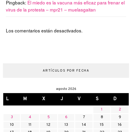
Pingback:
El miedo es la vacuna más eficaz para frenar el
virus de la protesta – mpr21 – muelasgaitan
Los comentarios están desactivados.
ARTÍCULOS POR FECHA
agosto 2026
L
M
X
J
V
S
D
1
2
3
4
5
6
7
8
9
10
11
12
13
14
15
16