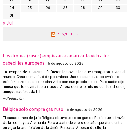
17
18
19
20
21
22
23
24
25
26
27
28
29
30
31
« Jul
RSS/FEEDS
Los drones (rusos) empiezan a amargar la vida a los
cabecillas europeos
6 de agosto de 2026
En tiempos de la Guerra Fría fueron los ovnis los que amargaron la vida al
mundo. Crearon multitud de polémicas. Unos decían que los ovnis no
existían; otros que los habían visto con sus propios ojos. Pero nadie dijo
nunca que los ovnis fueran rusos. Ahora ocurre lo mismo con los drones,
aunque nadie duda […]
Redacción
Bélgica solo compra gas ruso
6 de agosto de 2026
El pasado mes de julio Bélgica obtuvo todo su gas de Rusia que, a través
de la red fluye a Alemania. Pero a partir de enero del año que viene entra
en vigor la prohibición de la Unión Europea. A pesar de ello, la