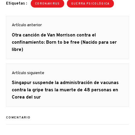
Etiquetas :
CORONAVIRUS
GUERRA PSICOLÓGICA
Navegación
Artículo anterior
de
Artículo
Otra canción de Van Morrison contra el
entradas
anterior
confinamiento: Born to be free (Nacido para ser
libre)
Artículo siguiente
Artículo
Singapur suspende la administración de vacunas
siguiente:
contra la gripe tras la muerte de 48 personas en
Corea del sur
COMENTARIO