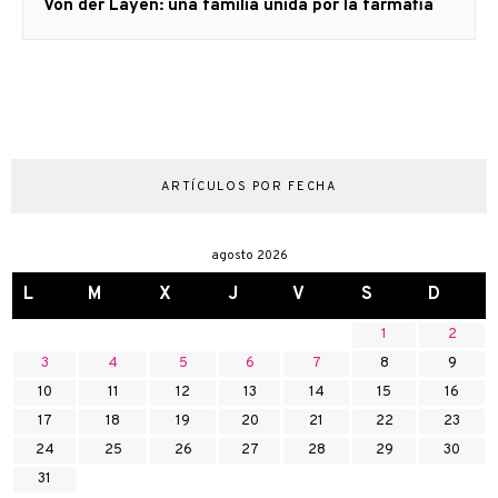
Artículo
Von der Layen: una familia unida por la farmafia
siguiente:
ARTÍCULOS POR FECHA
agosto 2026
L
M
X
J
V
S
D
1
2
3
4
5
6
7
8
9
10
11
12
13
14
15
16
17
18
19
20
21
22
23
24
25
26
27
28
29
30
31