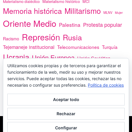
Materialismo histórico
MCI
Materialismo dialéctico
Memoria histórica
Militarismo
MLNV
Mujer
Oriente Medio
Protesta popular
Palestina
Represión
Rusia
Racismo
Tejemaneje institucional
Telecomunicaciones
Turquía
Ucrania
Unión Europea
Unión Soviética
Utilizamos cookies propias y de terceros para garantizar el
África
vacunas
Yemen
funcionamiento de la web, medir su uso y mejorar nuestros
servicios. Puede aceptar todas las cookies, rechazar las no
necesarias o configurar sus preferencias.
Política de cookies
PREGÚNTANOS
Aceptar todo
Rechazar
COPYLEFT - CÍTANOS SI USAS CONTENIDOS DE ESTA WEB
POLÍTICA DE
Configurar
COOKIES