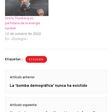
Greta Thunberg es
partidaria de la energía
nuclear
12 de octubre de 2022
En «Ecología»
Etiquetas :
ECOLOGÍA
Navegación
Artículo anterior
de
Artículo
La ‘bomba demográfica’ nunca ha existido
entradas
anterior
Artículo siguiente