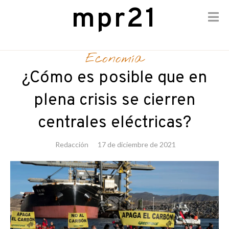
mpr21
Skip
to
Economía
content
¿Cómo es posible que en
plena crisis se cierren
centrales eléctricas?
Redacción
17 de diciembre de 2021