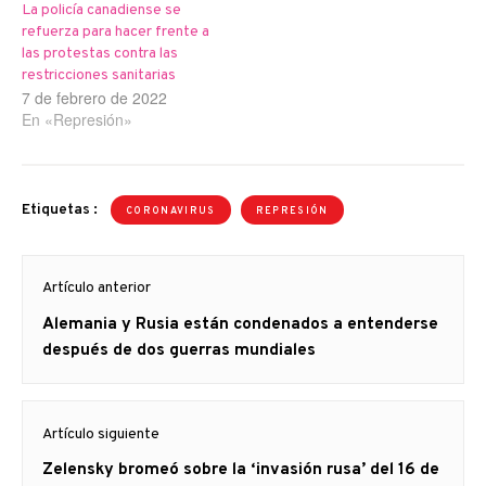
La policía canadiense se
refuerza para hacer frente a
las protestas contra las
restricciones sanitarias
7 de febrero de 2022
En «Represión»
Etiquetas :
CORONAVIRUS
REPRESIÓN
Navegación
Artículo anterior
de
Artículo
Alemania y Rusia están condenados a entenderse
entradas
anterior
después de dos guerras mundiales
Artículo siguiente
Artículo
Zelensky bromeó sobre la ‘invasión rusa’ del 16 de