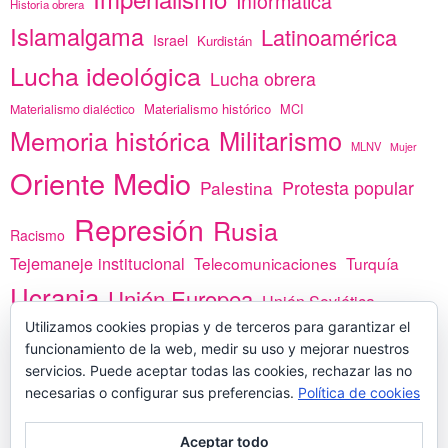
Informática
Historia obrera
Islamalgama
Latinoamérica
Israel
Kurdistán
Lucha ideológica
Lucha obrera
Materialismo histórico
MCI
Materialismo dialéctico
Memoria histórica
Militarismo
MLNV
Mujer
Oriente Medio
Protesta popular
Palestina
Represión
Rusia
Racismo
Tejemaneje institucional
Telecomunicaciones
Turquía
Ucrania
Unión Europea
Unión Soviética
Utilizamos cookies propias y de terceros para garantizar el
África
vacunas
Yemen
funcionamiento de la web, medir su uso y mejorar nuestros
servicios. Puede aceptar todas las cookies, rechazar las no
necesarias o configurar sus preferencias.
Política de cookies
PREGÚNTANOS
Aceptar todo