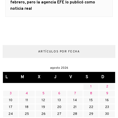
siguiente:
febrero, pero la agencia EFE lo publicó como
noticia real
ARTÍCULOS POR FECHA
agosto 2026
L
M
X
J
V
S
D
1
2
3
4
5
6
7
8
9
10
11
12
13
14
15
16
17
18
19
20
21
22
23
24
25
26
27
28
29
30