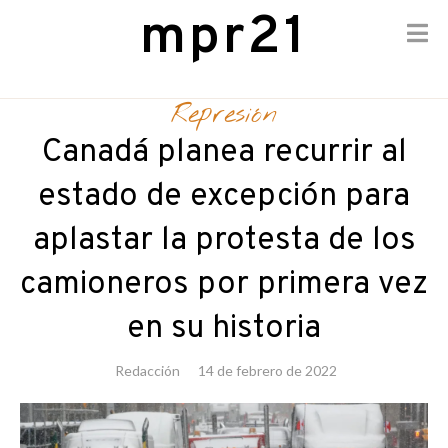
mpr21
Skip
to
Represión
content
Canadá planea recurrir al
estado de excepción para
aplastar la protesta de los
camioneros por primera vez
en su historia
Redacción
14 de febrero de 2022