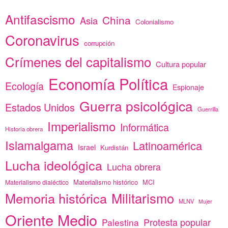
Antifascismo
China
Asia
Colonialismo
Coronavirus
corrupción
Crímenes del capitalismo
Cultura popular
Economía Política
Ecología
Espionaje
Guerra psicológica
Estados Unidos
Guerrilla
Imperialismo
Informática
Historia obrera
Islamalgama
Latinoamérica
Israel
Kurdistán
Lucha ideológica
Lucha obrera
Materialismo histórico
MCI
Materialismo dialéctico
Memoria histórica
Militarismo
MLNV
Mujer
Oriente Medio
Protesta popular
Palestina