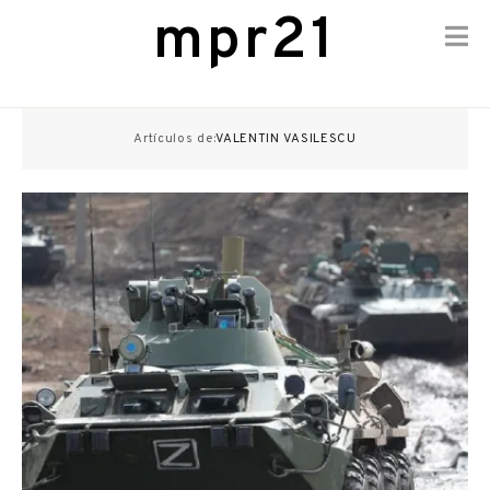
mpr21
Skip
to
Artículos de:
VALENTIN VASILESCU
content