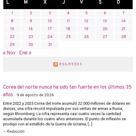
L
M
X
J
V
S
D
1
2
3
4
5
6
7
8
9
10
11
12
13
14
15
16
17
18
19
20
21
22
23
24
25
26
27
28
29
30
31
« Nov
Ene »
RSS/FEEDS
Corea del norte nunca ha sido tan fuerte en los últimos 35
años
9 de agosto de 2026
Entre 2022 y 2025 Corea del norte acumuló 22.000 millones de dólares en
divisas, una cifra récord impulsada por sus ventas de armas a Rusia,
según Bloomberg. La cifra representa casi cuatro veces la cantidad
acumulada durante los cuatro años anteriores. El punto de inflexión se
produjo con el estallido de la Guerra de Ucrania, […]
Redacción