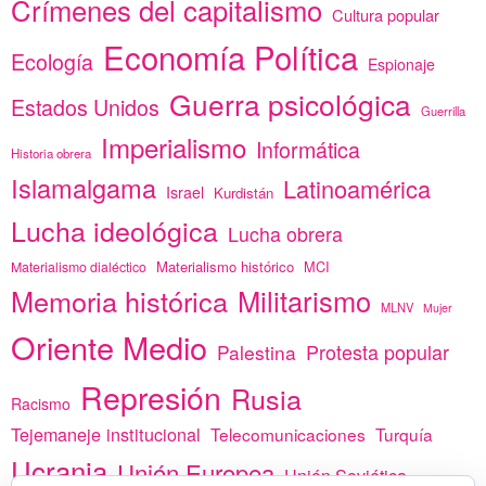
Crímenes del capitalismo
Cultura popular
Economía Política
Ecología
Espionaje
Guerra psicológica
Estados Unidos
Guerrilla
Imperialismo
Informática
Historia obrera
Islamalgama
Latinoamérica
Israel
Kurdistán
Lucha ideológica
Lucha obrera
Materialismo histórico
MCI
Materialismo dialéctico
Memoria histórica
Militarismo
MLNV
Mujer
Oriente Medio
Protesta popular
Palestina
Represión
Rusia
Racismo
Tejemaneje institucional
Telecomunicaciones
Turquía
Ucrania
Unión Europea
Unión Soviética