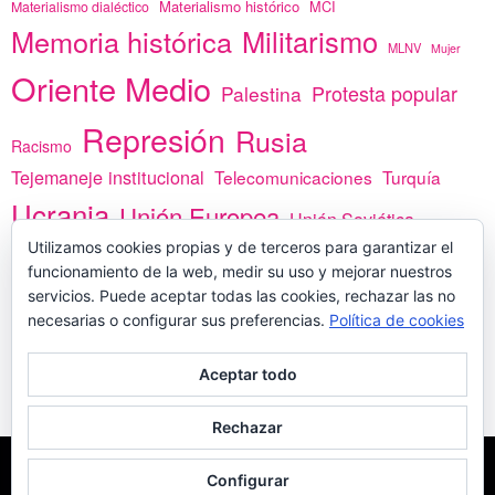
Materialismo histórico
MCI
Materialismo dialéctico
Memoria histórica
Militarismo
MLNV
Mujer
Oriente Medio
Protesta popular
Palestina
Represión
Rusia
Racismo
Tejemaneje institucional
Telecomunicaciones
Turquía
Ucrania
Unión Europea
Unión Soviética
Utilizamos cookies propias y de terceros para garantizar el
África
vacunas
Yemen
funcionamiento de la web, medir su uso y mejorar nuestros
servicios. Puede aceptar todas las cookies, rechazar las no
necesarias o configurar sus preferencias.
Política de cookies
PREGÚNTANOS
Aceptar todo
Rechazar
COPYLEFT - CÍTANOS SI USAS CONTENIDOS DE ESTA WEB
POLÍTICA DE
Configurar
COOKIES