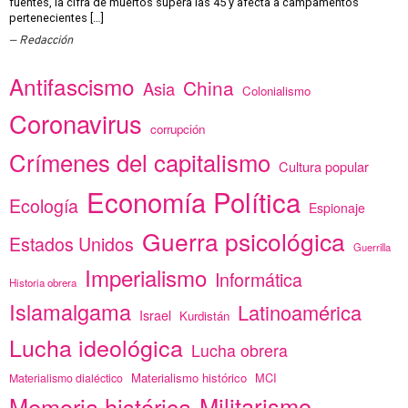
fuentes, la cifra de muertos supera las 45 y afecta a campamentos
pertenecientes […]
Redacción
Antifascismo
China
Asia
Colonialismo
Coronavirus
corrupción
Crímenes del capitalismo
Cultura popular
Economía Política
Ecología
Espionaje
Guerra psicológica
Estados Unidos
Guerrilla
Imperialismo
Informática
Historia obrera
Islamalgama
Latinoamérica
Israel
Kurdistán
Lucha ideológica
Lucha obrera
Materialismo histórico
MCI
Materialismo dialéctico
Memoria histórica
Militarismo