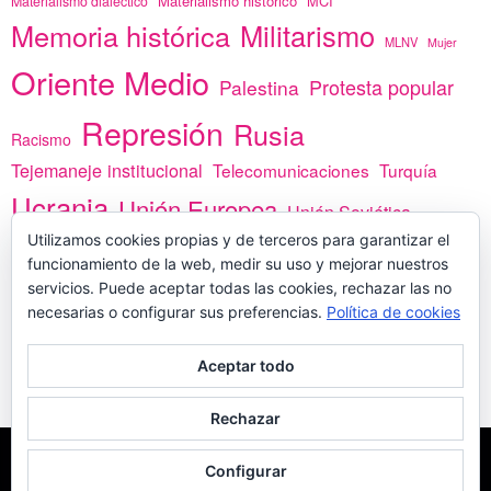
Materialismo histórico
MCI
Materialismo dialéctico
Memoria histórica
Militarismo
MLNV
Mujer
Oriente Medio
Protesta popular
Palestina
Represión
Rusia
Racismo
Tejemaneje institucional
Telecomunicaciones
Turquía
Ucrania
Unión Europea
Unión Soviética
Utilizamos cookies propias y de terceros para garantizar el
África
vacunas
Yemen
funcionamiento de la web, medir su uso y mejorar nuestros
servicios. Puede aceptar todas las cookies, rechazar las no
necesarias o configurar sus preferencias.
Política de cookies
PREGÚNTANOS
Aceptar todo
Rechazar
COPYLEFT - CÍTANOS SI USAS CONTENIDOS DE ESTA WEB
POLÍTICA DE
Configurar
COOKIES
MADE WITH
POR
WPLOOK THEMES