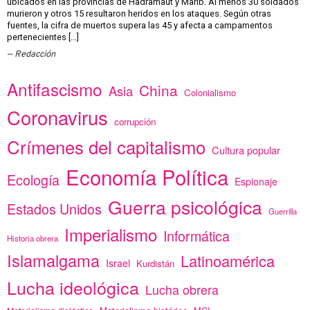
ubicados en las provincias de Hadramaut y Marib. Al menos 30 soldados
murieron y otros 15 resultaron heridos en los ataques. Según otras
fuentes, la cifra de muertos supera las 45 y afecta a campamentos
pertenecientes […]
Redacción
Antifascismo
China
Asia
Colonialismo
Coronavirus
corrupción
Crímenes del capitalismo
Cultura popular
Economía Política
Ecología
Espionaje
Guerra psicológica
Estados Unidos
Guerrilla
Imperialismo
Informática
Historia obrera
Islamalgama
Latinoamérica
Israel
Kurdistán
Lucha ideológica
Lucha obrera