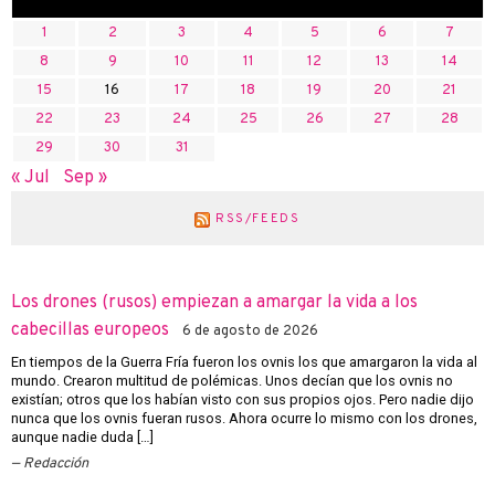
1
2
3
4
5
6
7
8
9
10
11
12
13
14
15
16
17
18
19
20
21
22
23
24
25
26
27
28
29
30
31
« Jul
Sep »
RSS/FEEDS
Los drones (rusos) empiezan a amargar la vida a los
cabecillas europeos
6 de agosto de 2026
En tiempos de la Guerra Fría fueron los ovnis los que amargaron la vida al
mundo. Crearon multitud de polémicas. Unos decían que los ovnis no
existían; otros que los habían visto con sus propios ojos. Pero nadie dijo
nunca que los ovnis fueran rusos. Ahora ocurre lo mismo con los drones,
aunque nadie duda […]
Redacción