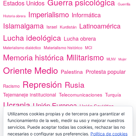
Guerra psicológica
Estados Unidos
Guerrilla
Imperialismo
Informática
Historia obrera
Islamalgama
Latinoamérica
Israel
Kurdistán
Lucha ideológica
Lucha obrera
Materialismo histórico
MCI
Materialismo dialéctico
Memoria histórica
Militarismo
MLNV
Mujer
Oriente Medio
Protesta popular
Palestina
Represión
Rusia
Racismo
Tejemaneje institucional
Telecomunicaciones
Turquía
Ucrania
Unión Europea
Unión Soviética
África
Utilizamos cookies propias y de terceros para garantizar el
vacunas
Yemen
funcionamiento de la web, medir su uso y mejorar nuestros
servicios. Puede aceptar todas las cookies, rechazar las no
necesarias o configurar sus preferencias.
Política de cookies
PREGÚNTANOS