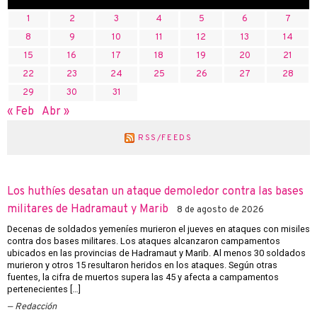
1
2
3
4
5
6
7
8
9
10
11
12
13
14
15
16
17
18
19
20
21
22
23
24
25
26
27
28
29
30
31
« Feb
Abr »
RSS/FEEDS
Los huthíes desatan un ataque demoledor contra las bases
militares de Hadramaut y Marib
8 de agosto de 2026
Decenas de soldados yemeníes murieron el jueves en ataques con misiles
contra dos bases militares. Los ataques alcanzaron campamentos
ubicados en las provincias de Hadramaut y Marib. Al menos 30 soldados
murieron y otros 15 resultaron heridos en los ataques. Según otras
fuentes, la cifra de muertos supera las 45 y afecta a campamentos
pertenecientes […]
Redacción