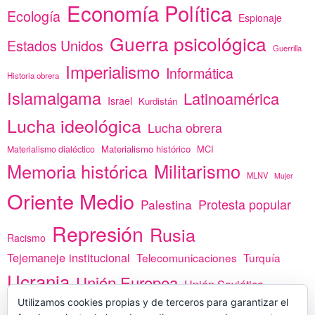
Economía Política
Ecología
Espionaje
Guerra psicológica
Estados Unidos
Guerrilla
Imperialismo
Informática
Historia obrera
Islamalgama
Latinoamérica
Israel
Kurdistán
Lucha ideológica
Lucha obrera
Materialismo histórico
MCI
Materialismo dialéctico
Memoria histórica
Militarismo
MLNV
Mujer
Oriente Medio
Protesta popular
Palestina
Represión
Rusia
Racismo
Tejemaneje institucional
Telecomunicaciones
Turquía
Ucrania
Unión Europea
Unión Soviética
Utilizamos cookies propias y de terceros para garantizar el
África
vacunas
Yemen