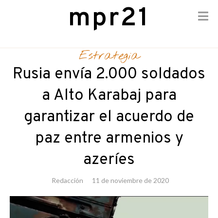
mpr21
Skip
to
Estrategia
content
Rusia envía 2.000 soldados
a Alto Karabaj para
garantizar el acuerdo de
paz entre armenios y
azeríes
Redacción
11 de noviembre de 2020