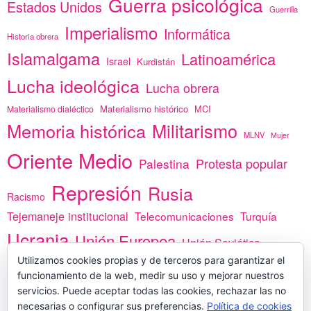
Guerra psicológica
Estados Unidos
Guerrilla
Imperialismo
Informática
Historia obrera
Islamalgama
Latinoamérica
Israel
Kurdistán
Lucha ideológica
Lucha obrera
Materialismo histórico
MCI
Materialismo dialéctico
Memoria histórica
Militarismo
MLNV
Mujer
Oriente Medio
Protesta popular
Palestina
Represión
Rusia
Racismo
Tejemaneje institucional
Telecomunicaciones
Turquía
Ucrania
Unión Europea
Unión Soviética
Utilizamos cookies propias y de terceros para garantizar el
África
vacunas
Yemen
funcionamiento de la web, medir su uso y mejorar nuestros
servicios. Puede aceptar todas las cookies, rechazar las no
necesarias o configurar sus preferencias.
Política de cookies
PREGÚNTANOS