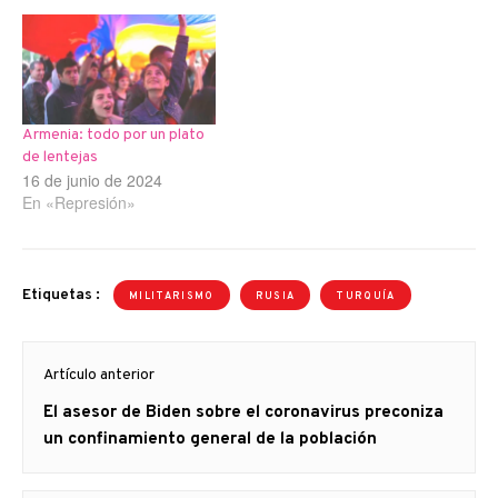
Armenia: todo por un plato
de lentejas
16 de junio de 2024
En «Represión»
Etiquetas :
MILITARISMO
RUSIA
TURQUÍA
Navegación
Artículo anterior
de
Artículo
El asesor de Biden sobre el coronavirus preconiza
entradas
anterior
un confinamiento general de la población