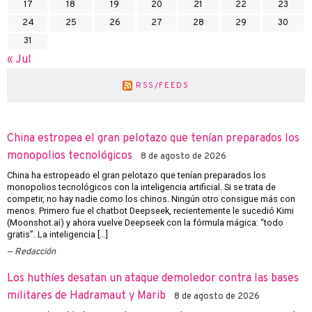
17
18
19
20
21
22
23
24
25
26
27
28
29
30
31
« Jul
RSS/FEEDS
China estropea el gran pelotazo que tenían preparados los
monopolios tecnológicos
8 de agosto de 2026
China ha estropeado el gran pelotazo que tenían preparados los
monopolios tecnológicos con la inteligencia artificial. Si se trata de
competir, no hay nadie como los chinos. Ningún otro consigue más con
menos. Primero fue el chatbot Deepseek, recientemente le sucedió Kimi
(Moonshot.ai) y ahora vuelve Deepseek con la fórmula mágica: “todo
gratis”. La inteligencia […]
Redacción
Los huthíes desatan un ataque demoledor contra las bases
militares de Hadramaut y Marib
8 de agosto de 2026