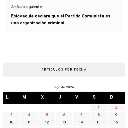
Artículo siguiente
Artículo
Eslovaquia declara que el Partido Comunista es
siguiente:
una organización criminal
ARTÍCULOS POR FECHA
agosto 2026
L
M
X
J
V
S
D
1
2
3
4
5
6
7
8
9
10
11
12
13
14
15
16