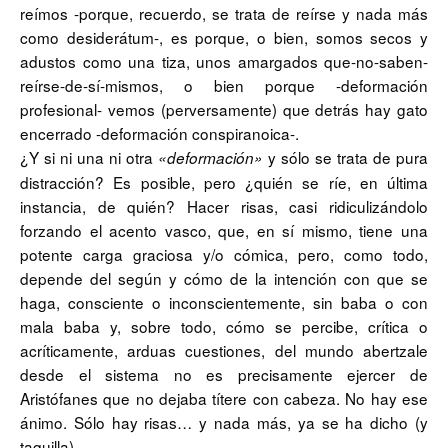
reímos -porque, recuerdo, se trata de reírse y nada más
como desiderátum-, es porque, o bien, somos secos y
adustos como una tiza, unos amargados que-no-saben-
reírse-de-sí-mismos, o bien porque -deformación
profesional- vemos (perversamente) que detrás hay gato
encerrado -deformación conspiranoica-.
¿Y si ni una ni otra
y sólo se trata de pura
«deformación»
distracción? Es posible, pero ¿quién se ríe, en última
instancia, de quién? Hacer risas, casi ridiculizándolo
forzando el acento vasco, que, en sí mismo, tiene una
potente carga graciosa y/o cómica, pero, como todo,
depende del según y cómo de la intención con que se
haga, consciente o inconscientemente, sin baba o con
mala baba y, sobre todo, cómo se percibe, crítica o
acríticamente, arduas cuestiones, del mundo abertzale
desde el sistema no es precisamente ejercer de
Aristófanes que no dejaba títere con cabeza. No hay ese
ánimo. Sólo hay risas… y nada más, ya se ha dicho (y
taquilla).