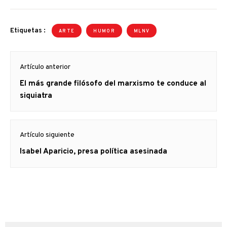
sea el partido al que
pertenezcan, y al referirse
a "todos" piensan -sobre
Etiquetas :
ARTE
HUMOR
MLNV
todo- en aquellos que
están o quieren…
Navegación
Artículo anterior
de
Artículo
El más grande filósofo del marxismo te conduce al
entradas
anterior
siquiatra
Artículo siguiente
Artículo
Isabel Aparicio, presa política asesinada
siguiente: