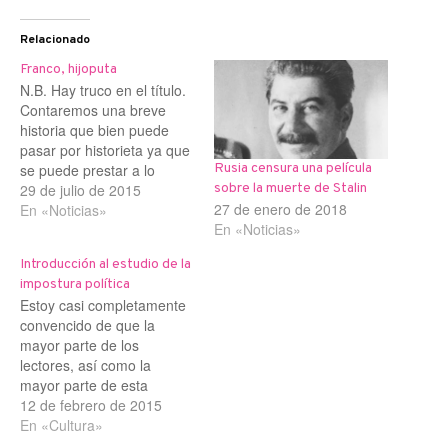
Relacionado
Franco, hijoputa
N.B. Hay truco en el título.
Contaremos una breve
historia que bien puede
pasar por historieta ya que
se puede prestar a lo
Rusia censura una película
tragicómico siendo, como
29 de julio de 2015
sobre la muerte de Stalin
27 de enero de 2018
es, real y verídico lo que
En «Noticias»
En «Noticias»
diremos a pesar de, como
decimos, su trasfondo
Introducción al estudio de la
jocoserio. ¿Se han
impostura política
preguntado ustedes alguna
Estoy casi completamente
vez por qué se…
convencido de que la
mayor parte de los
lectores, así como la
mayor parte de esta
sociedad, entiende que los
12 de febrero de 2015
políticos son "todos" unos
En «Cultura»
impostores, cualquiera que