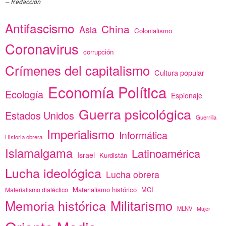
Redacción
Antifascismo
China
Asia
Colonialismo
Coronavirus
corrupción
Crímenes del capitalismo
Cultura popular
Economía Política
Ecología
Espionaje
Guerra psicológica
Estados Unidos
Guerrilla
Imperialismo
Informática
Historia obrera
Islamalgama
Latinoamérica
Israel
Kurdistán
Lucha ideológica
Lucha obrera
Materialismo histórico
MCI
Materialismo dialéctico
Memoria histórica
Militarismo
MLNV
Mujer