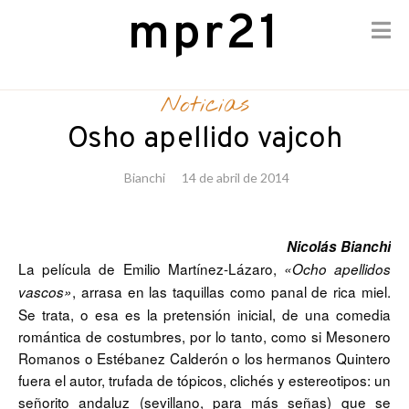
mpr21
Skip
to
Noticias
content
Osho apellido vajcoh
Bianchi
14 de abril de 2014
Nicolás Bianchi
La película de Emilio Martínez-Lázaro,
«Ocho apellidos
, arrasa en las taquillas como panal de rica miel.
vascos»
Se trata, o esa es la pretensión inicial, de una comedia
romántica de costumbres, por lo tanto, como si Mesonero
Romanos o Estébanez Calderón o los hermanos Quintero
fuera el autor, trufada de tópicos, clichés y estereotipos: un
señorito andaluz (sevillano, para más señas) que se