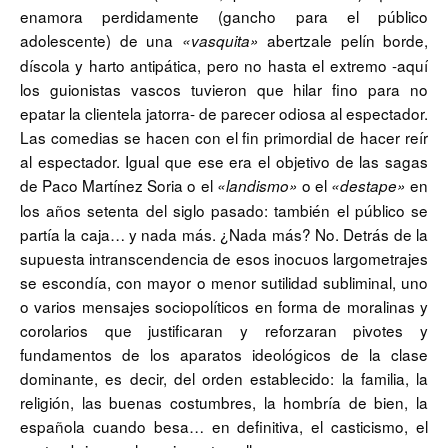
enamora perdidamente (gancho para el público
adolescente) de una
abertzale pelín borde,
«vasquita»
díscola y harto antipática, pero no hasta el extremo -aquí
los guionistas vascos tuvieron que hilar fino para no
epatar la clientela jatorra- de parecer odiosa al espectador.
Las comedias se hacen con el fin primordial de hacer reír
al espectador. Igual que ese era el objetivo de las sagas
de Paco Martínez Soria o el
o el
en
«landismo»
«destape»
los años setenta del siglo pasado: también el público se
partía la caja… y nada más. ¿Nada más? No. Detrás de la
supuesta intranscendencia de esos inocuos largometrajes
se escondía, con mayor o menor sutilidad subliminal, uno
o varios mensajes sociopolíticos en forma de moralinas y
corolarios que justificaran y reforzaran pivotes y
fundamentos de los aparatos ideológicos de la clase
dominante, es decir, del orden establecido: la familia, la
religión, las buenas costumbres, la hombría de bien, la
española cuando besa… en definitiva, el casticismo, el