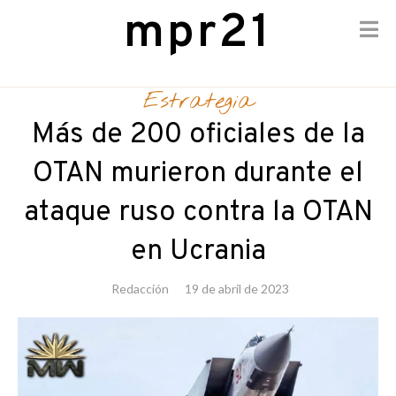
mpr21
Skip
to
Estrategia
content
Más de 200 oficiales de la
OTAN murieron durante el
ataque ruso contra la OTAN
en Ucrania
Redacción
19 de abril de 2023