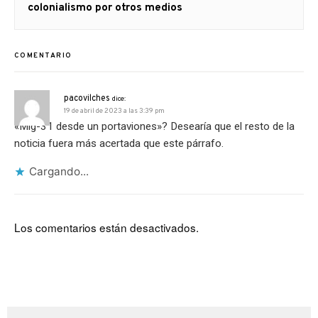
siguiente:
colonialismo por otros medios
COMENTARIO
pacovilches
dice:
19 de abril de 2023 a las 3:39 pm
«Mig-31 desde un portaviones»? Desearía que el resto de la
noticia fuera más acertada que este párrafo.
Cargando...
Los comentarios están desactivados.