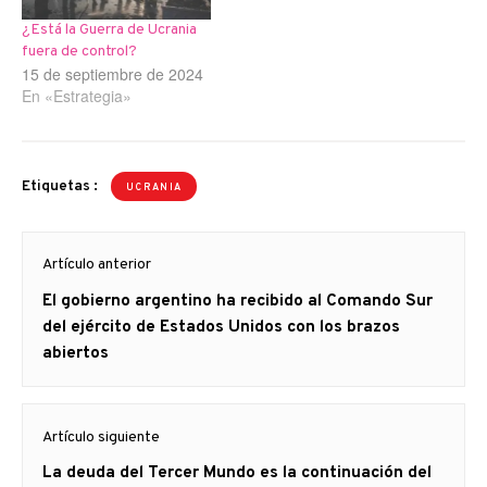
¿Está la Guerra de Ucrania
fuera de control?
15 de septiembre de 2024
En «Estrategia»
Etiquetas :
UCRANIA
Navegación
Artículo anterior
de
Artículo
El gobierno argentino ha recibido al Comando Sur
entradas
anterior
del ejército de Estados Unidos con los brazos
abiertos
Artículo siguiente
Artículo
La deuda del Tercer Mundo es la continuación del