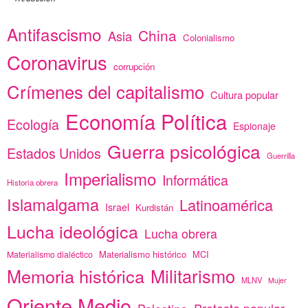
Antifascismo
China
Asia
Colonialismo
Coronavirus
corrupción
Crímenes del capitalismo
Cultura popular
Economía Política
Ecología
Espionaje
Guerra psicológica
Estados Unidos
Guerrilla
Imperialismo
Informática
Historia obrera
Islamalgama
Latinoamérica
Israel
Kurdistán
Lucha ideológica
Lucha obrera
Materialismo histórico
MCI
Materialismo dialéctico
Memoria histórica
Militarismo
MLNV
Mujer
Oriente Medio
Protesta popular