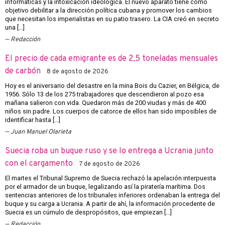
informáticas y la intoxicación ideológica. El nuevo aparato tiene como
objetivo debilitar a la dirección política cubana y promover los cambios
que necesitan los imperialistas en su patio trasero. La CIA creó en secreto
una […]
Redacción
El precio de cada emigrante es de 2,5 toneladas mensuales
de carbón
8 de agosto de 2026
Hoy es el aniversario del desastre en la mina Bois du Cazier, en Bélgica, de
1956. Sólo 13 de los 275 trabajadores que descendieron al pozo esa
mañana salieron con vida. Quedaron más de 200 viudas y más de 400
niños sin padre. Los cuerpos de catorce de ellos han sido imposibles de
identificar hasta […]
Juan Manuel Olarieta
Suecia roba un buque ruso y se lo entrega a Ucrania junto
con el cargamento
7 de agosto de 2026
El martes el Tribunal Supremo de Suecia rechazó la apelación interpuesta
por el armador de un buque, legalizando así la piratería marítima. Dos
sentencias anteriores de los tribunales inferiores ordenaban la entrega del
buque y su carga a Ucrania. A partir de ahí, la información procedente de
Suecia es un cúmulo de despropósitos, que empiezan […]
Redacción