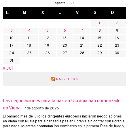
agosto 2026
L
M
X
J
V
S
D
1
2
3
4
5
6
7
8
9
10
11
12
13
14
15
16
17
18
19
20
21
22
23
24
25
26
27
28
29
30
31
« Jul
RSS/FEEDS
Las negociaciones para la paz en Ucrania han comenzado
en Viena
7 de agosto de 2026
El pasado mes de julio los dirigentes europeos iniciaron negociaciones
en Viena con Rusia para alcanzar la paz en Ucrania sin contar con Ucrania
para nada. Mientras continúan los combates en la primera línea de fuego,