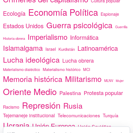
Cultura popular
Economía Política
Ecología
Espionaje
Guerra psicológica
Estados Unidos
Guerrilla
Imperialismo
Informática
Historia obrera
Islamalgama
Latinoamérica
Israel
Kurdistán
Lucha ideológica
Lucha obrera
Materialismo histórico
MCI
Materialismo dialéctico
Memoria histórica
Militarismo
MLNV
Mujer
Oriente Medio
Protesta popular
Palestina
Represión
Rusia
Racismo
Tejemaneje institucional
Telecomunicaciones
Turquía
Ucrania
Unión Europea
Unión Soviética