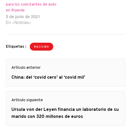
para los solicitantes de asilo
en Ruanda
5 de junio de 2021
En «Noticias»
Etiquetas :
RACISMO
Navegación
Artículo anterior
de
Artículo
China: del ‘covid cero’ al ‘covid mil’
entradas
anterior
Artículo siguiente
Artículo
Ursula von der Leyen financia un laboratorio de su
siguiente:
marido con 320 millones de euros