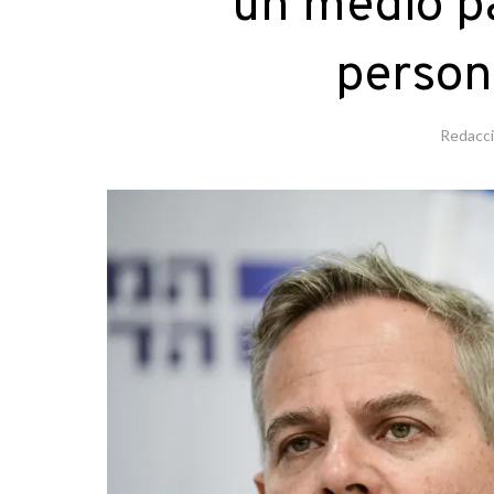
un medio pa
person
Redacc