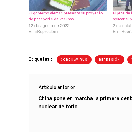
El gobierno alemán presenta su proyecto
El jefe de 
de pasaporte de vacunas
aplicar el
12 de agosto de 2022
2 de octu
En «Represión»
En «Repr
Etiquetas :
CORONAVIRUS
REPRESIÓN
Navegación
Artículo anterior
de
Artículo
China pone en marcha la primera cent
anterior
nuclear de torio
entradas