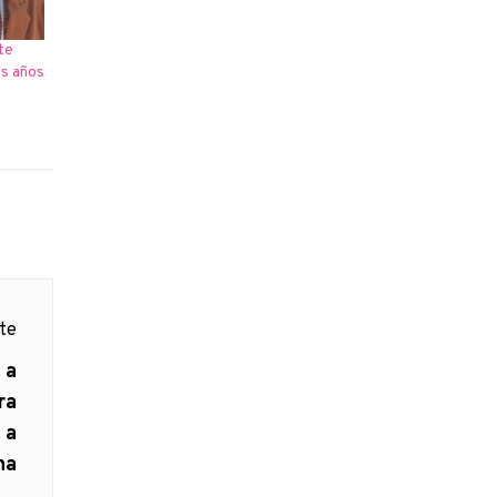
te
es años
nte
 a
ra
 a
na