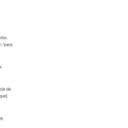
rior,
n “para
a.
cie de
que]
os