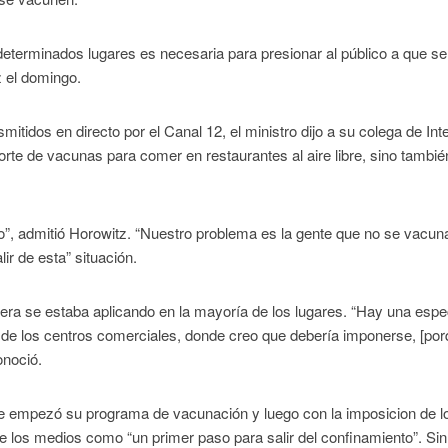
eterminados lugares es necesaria para presionar al público a que se
 el domingo.
tidos en directo por el Canal 12, el ministro dijo a su colega de Inte
rte de vacunas para comer en restaurantes al aire libre, sino tambié
o”, admitió Horowitz. “Nuestro problema es la gente que no se vacun
r de esta” situación.
uiera se estaba aplicando en la mayoría de los lugares. “Hay una espe
a de los centros comerciales, donde creo que debería imponerse, [por
onoció.
a que empezó su programa de vacunación y luego con la imposicion de l
 los medios como “un primer paso para salir del confinamiento”. Sin