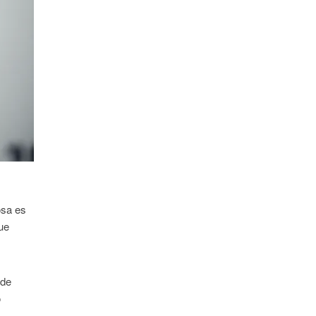
osa es
que
 de
o