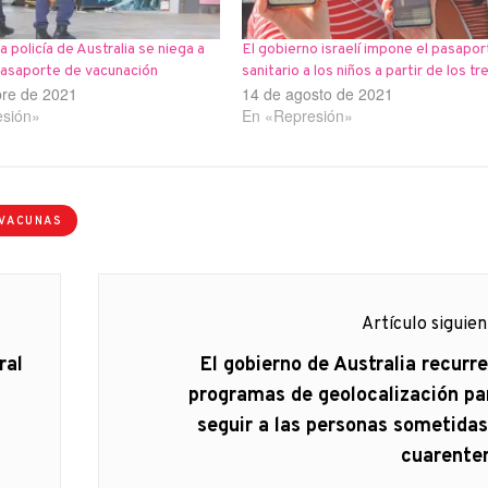
la policía de Australia se niega a
El gobierno israelí impone el pasapor
 pasaporte de vacunación
sanitario a los niños a partir de los tr
bre de 2021
14 de agosto de 2021
esión»
En «Represión»
VACUNAS
Artículo siguie
Artículo
ral
El gobierno de Australia recurre
siguiente:
programas de geolocalización pa
seguir a las personas sometidas
cuarente