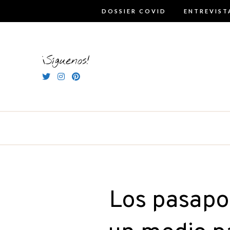
Skip
DOSSIER COVID
ENTREVIST
to
content
¡Síguenos!
Los pasapor