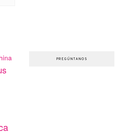
hina
PREGÚNTANOS
us
ca