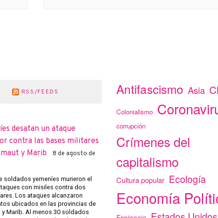
Antifascismo
C
Asia
RSS/FEEDS
Coronavir
Colonialismo
corrupción
íes desatan un ataque
Crímenes del
r contra las bases militares
amaut y Marib
8 de agosto de
capitalismo
Ecología
Cultura popular
 soldados yemeníes murieron el
ataques con misiles contra dos
Economía Políti
tares. Los ataques alcanzaron
os ubicados en las provincias de
y Marib. Al menos 30 soldados
Estados Unidos
Espionaje