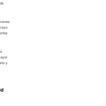
 de
óvenes
 mayo.
ortes
os
mayor
año y
id