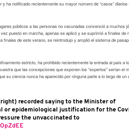
or y ha notificado recientemente su mayor número de “casos” diarios
lugares públicos a las personas no vacunadas convenció a muchos j
 vez puesto en marcha, apenas se aplicó y se suprimió a finales de
finales de este verano, se reintrodujo y amplió el sistema de pasap
inamiento estricto, ha prohibido recientemente la entrada al país a l
emuestra que las concepciones que exponen los “expertos” serían el 
que su ciencia nunca ha aparecido por ninguna parte a lo largo de un 
(right) recorded saying to the Minister of
al or epidemiological justification for the Cov
pressure the unvaccinated to
oAOpZdEE