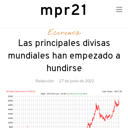
mpr21
Skip
to
Economía
content
Las principales divisas
mundiales han empezado a
hundirse
Redacción
27 de junio de 2022