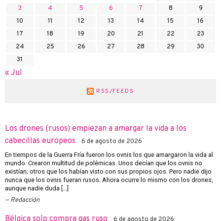
3
4
5
6
7
8
9
10
11
12
13
14
15
16
17
18
19
20
21
22
23
24
25
26
27
28
29
30
31
« Jul
RSS/FEEDS
Los drones (rusos) empiezan a amargar la vida a los
cabecillas europeos
6 de agosto de 2026
En tiempos de la Guerra Fría fueron los ovnis los que amargaron la vida al
mundo. Crearon multitud de polémicas. Unos decían que los ovnis no
existían; otros que los habían visto con sus propios ojos. Pero nadie dijo
nunca que los ovnis fueran rusos. Ahora ocurre lo mismo con los drones,
aunque nadie duda […]
Redacción
Bélgica solo compra gas ruso
6 de agosto de 2026