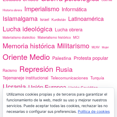
Imperialismo
Informática
Historia obrera
Islamalgama
Latinoamérica
Israel
Kurdistán
Lucha ideológica
Lucha obrera
Materialismo histórico
MCI
Materialismo dialéctico
Memoria histórica
Militarismo
MLNV
Mujer
Oriente Medio
Protesta popular
Palestina
Represión
Rusia
Racismo
Tejemaneje institucional
Telecomunicaciones
Turquía
Ucrania
Unión Europea
Unión Soviética
Utilizamos cookies propias y de terceros para garantizar el
África
vacunas
Yemen
funcionamiento de la web, medir su uso y mejorar nuestros
servicios. Puede aceptar todas las cookies, rechazar las no
necesarias o configurar sus preferencias.
Política de cookies
PREGÚNTANOS