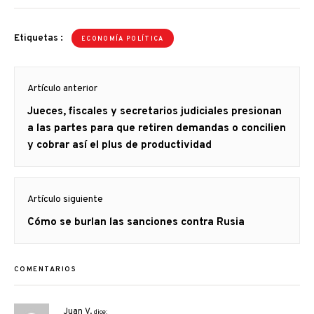
Etiquetas :
ECONOMÍA POLÍTICA
Navegación
Artículo anterior
de
Artículo
Jueces, fiscales y secretarios judiciales presionan
entradas
anterior
a las partes para que retiren demandas o concilien
y cobrar así el plus de productividad
Artículo siguiente
Artículo
Cómo se burlan las sanciones contra Rusia
siguiente:
COMENTARIOS
Juan V.
dice: