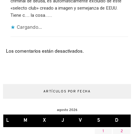
criminal de deuda, es automáticamente excluído de este
«selecto club» creado a imagen y semejanza de EEUU.
Tiene c….. la cosa…….
Cargando...
Los comentarios están desactivados.
ARTÍCULOS POR FECHA
agosto 2026
L
M
X
J
V
S
D
1
2