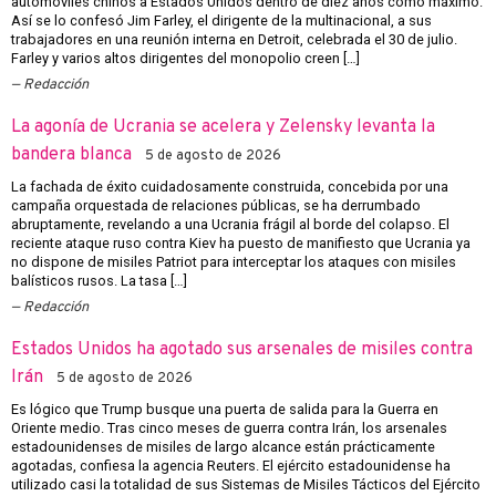
automóviles chinos a Estados Unidos dentro de diez años como máximo.
Así se lo confesó Jim Farley, el dirigente de la multinacional, a sus
trabajadores en una reunión interna en Detroit, celebrada el 30 de julio.
Farley y varios altos dirigentes del monopolio creen […]
Redacción
La agonía de Ucrania se acelera y Zelensky levanta la
bandera blanca
5 de agosto de 2026
La fachada de éxito cuidadosamente construida, concebida por una
campaña orquestada de relaciones públicas, se ha derrumbado
abruptamente, revelando a una Ucrania frágil al borde del colapso. El
reciente ataque ruso contra Kiev ha puesto de manifiesto que Ucrania ya
no dispone de misiles Patriot para interceptar los ataques con misiles
balísticos rusos. La tasa […]
Redacción
Estados Unidos ha agotado sus arsenales de misiles contra
Irán
5 de agosto de 2026
Es lógico que Trump busque una puerta de salida para la Guerra en
Oriente medio. Tras cinco meses de guerra contra Irán, los arsenales
estadounidenses de misiles de largo alcance están prácticamente
agotadas, confiesa la agencia Reuters. El ejército estadounidense ha
utilizado casi la totalidad de sus Sistemas de Misiles Tácticos del Ejército