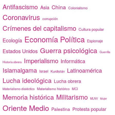
Antifascismo
China
Asia
Colonialismo
Coronavirus
corrupción
Crímenes del capitalismo
Cultura popular
Economía Política
Ecología
Espionaje
Guerra psicológica
Estados Unidos
Guerrilla
Imperialismo
Informática
Historia obrera
Islamalgama
Latinoamérica
Israel
Kurdistán
Lucha ideológica
Lucha obrera
Materialismo histórico
MCI
Materialismo dialéctico
Memoria histórica
Militarismo
MLNV
Mujer
Oriente Medio
Protesta popular
Palestina