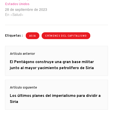
Estados Unidos
28 de septiembre de 2023
En «Salud»
Etiquetas :
ASIA
CRÍMENES DEL CAPITALISMO
Navegación
Artículo anterior
de
Artículo
El Pentágono construye una gran base militar
entradas
anterior
junto al mayor yacimiento petrolífero de Siria
Artículo siguiente
Artículo
Los últimos planes del imperialismo para dividir a
siguiente:
Siria