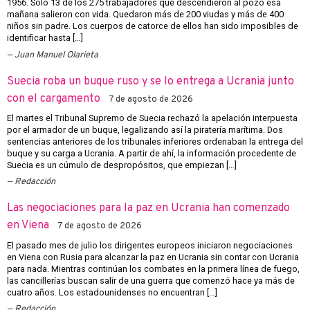
1956. Sólo 13 de los 275 trabajadores que descendieron al pozo esa
mañana salieron con vida. Quedaron más de 200 viudas y más de 400
niños sin padre. Los cuerpos de catorce de ellos han sido imposibles de
identificar hasta […]
Juan Manuel Olarieta
Suecia roba un buque ruso y se lo entrega a Ucrania junto
con el cargamento
7 de agosto de 2026
El martes el Tribunal Supremo de Suecia rechazó la apelación interpuesta
por el armador de un buque, legalizando así la piratería marítima. Dos
sentencias anteriores de los tribunales inferiores ordenaban la entrega del
buque y su carga a Ucrania. A partir de ahí, la información procedente de
Suecia es un cúmulo de despropósitos, que empiezan […]
Redacción
Las negociaciones para la paz en Ucrania han comenzado
en Viena
7 de agosto de 2026
El pasado mes de julio los dirigentes europeos iniciaron negociaciones
en Viena con Rusia para alcanzar la paz en Ucrania sin contar con Ucrania
para nada. Mientras continúan los combates en la primera línea de fuego,
las cancillerías buscan salir de una guerra que comenzó hace ya más de
cuatro años. Los estadounidenses no encuentran […]
Redacción