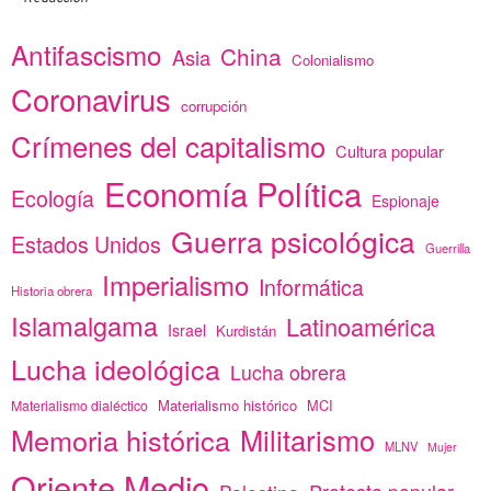
Antifascismo
China
Asia
Colonialismo
Coronavirus
corrupción
Crímenes del capitalismo
Cultura popular
Economía Política
Ecología
Espionaje
Guerra psicológica
Estados Unidos
Guerrilla
Imperialismo
Informática
Historia obrera
Islamalgama
Latinoamérica
Israel
Kurdistán
Lucha ideológica
Lucha obrera
Materialismo histórico
MCI
Materialismo dialéctico
Memoria histórica
Militarismo
MLNV
Mujer
Oriente Medio
Protesta popular