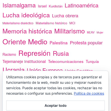
Islamalgama
Latinoamérica
Israel
Kurdistán
Lucha ideológica
Lucha obrera
Materialismo histórico
MCI
Materialismo dialéctico
Memoria histórica
Militarismo
MLNV
Mujer
Oriente Medio
Protesta popular
Palestina
Represión
Rusia
Racismo
Tejemaneje institucional
Telecomunicaciones
Turquía
Ucrania
Unión Europea
Unión Soviética
Utilizamos cookies propias y de terceros para garantizar el
África
vacunas
Yemen
funcionamiento de la web, medir su uso y mejorar nuestros
servicios. Puede aceptar todas las cookies, rechazar las no
necesarias o configurar sus preferencias.
Política de cookies
PREGÚNTANOS
Aceptar todo