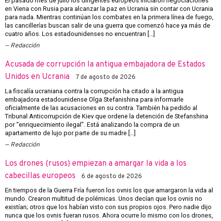
El pasado mes de julio los dirigentes europeos iniciaron negociaciones
en Viena con Rusia para alcanzar la paz en Ucrania sin contar con Ucrania
para nada. Mientras continúan los combates en la primera línea de fuego,
las cancillerías buscan salir de una guerra que comenzó hace ya más de
cuatro años. Los estadounidenses no encuentran […]
Redacción
Acusada de corrupción la antigua embajadora de Estados
Unidos en Ucrania
7 de agosto de 2026
La fiscalía ucraniana contra la corrupción ha citado a la antigua
embajadora estadounidense Olga Stefanishina para informarle
oficialmente de las acusaciones en su contra. También ha pedido al
Tribunal Anticorrupción de Kiev que ordene la detención de Stefanshina
por “enriquecimiento ilegal”. Está analizando la compra de un
apartamento de lujo por parte de su madre […]
Redacción
Los drones (rusos) empiezan a amargar la vida a los
cabecillas europeos
6 de agosto de 2026
En tiempos de la Guerra Fría fueron los ovnis los que amargaron la vida al
mundo. Crearon multitud de polémicas. Unos decían que los ovnis no
existían; otros que los habían visto con sus propios ojos. Pero nadie dijo
nunca que los ovnis fueran rusos. Ahora ocurre lo mismo con los drones,