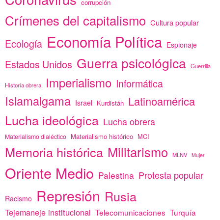
corrupción
Crímenes del capitalismo
Cultura popular
Economía Política
Ecología
Espionaje
Guerra psicológica
Estados Unidos
Guerrilla
Imperialismo
Informática
Historia obrera
Islamalgama
Latinoamérica
Israel
Kurdistán
Lucha ideológica
Lucha obrera
Materialismo histórico
MCI
Materialismo dialéctico
Memoria histórica
Militarismo
MLNV
Mujer
Oriente Medio
Protesta popular
Palestina
Represión
Rusia
Racismo
Tejemaneje institucional
Telecomunicaciones
Turquía