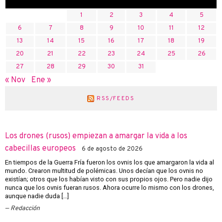
1
2
3
4
5
6
7
8
9
10
11
12
13
14
15
16
17
18
19
20
21
22
23
24
25
26
27
28
29
30
31
« Nov
Ene »
RSS/FEEDS
Los drones (rusos) empiezan a amargar la vida a los
cabecillas europeos
6 de agosto de 2026
En tiempos de la Guerra Fría fueron los ovnis los que amargaron la vida al
mundo. Crearon multitud de polémicas. Unos decían que los ovnis no
existían; otros que los habían visto con sus propios ojos. Pero nadie dijo
nunca que los ovnis fueran rusos. Ahora ocurre lo mismo con los drones,
aunque nadie duda […]
Redacción