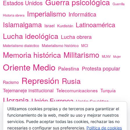
Guerra psicológica
Estados Unidos
Guerrilla
Imperialismo
Informática
Historia obrera
Islamalgama
Latinoamérica
Israel
Kurdistán
Lucha ideológica
Lucha obrera
Materialismo histórico
MCI
Materialismo dialéctico
Memoria histórica
Militarismo
MLNV
Mujer
Oriente Medio
Protesta popular
Palestina
Represión
Rusia
Racismo
Tejemaneje institucional
Telecomunicaciones
Turquía
Ucrania
Unión Europea
Unión Soviética
Utilizamos cookies propias y de terceros para garantizar el
África
vacunas
Yemen
funcionamiento de la web, medir su uso y mejorar nuestros
servicios. Puede aceptar todas las cookies, rechazar las no
necesarias o configurar sus preferencias.
Política de cookies
PREGÚNTANOS