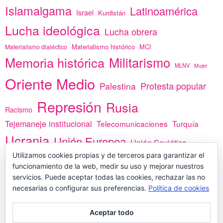
Islamalgama
Latinoamérica
Israel
Kurdistán
Lucha ideológica
Lucha obrera
Materialismo histórico
MCI
Materialismo dialéctico
Memoria histórica
Militarismo
MLNV
Mujer
Oriente Medio
Protesta popular
Palestina
Represión
Rusia
Racismo
Tejemaneje institucional
Telecomunicaciones
Turquía
Ucrania
Unión Europea
Unión Soviética
África
Utilizamos cookies propias y de terceros para garantizar el
vacunas
Yemen
funcionamiento de la web, medir su uso y mejorar nuestros
servicios. Puede aceptar todas las cookies, rechazar las no
necesarias o configurar sus preferencias.
Política de cookies
PREGÚNTANOS
Aceptar todo