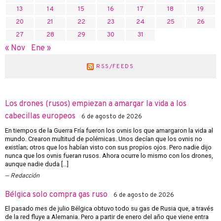
13
14
15
16
17
18
19
20
21
22
23
24
25
26
27
28
29
30
31
« Nov
Ene »
RSS/FEEDS
Los drones (rusos) empiezan a amargar la vida a los
cabecillas europeos
6 de agosto de 2026
En tiempos de la Guerra Fría fueron los ovnis los que amargaron la vida al
mundo. Crearon multitud de polémicas. Unos decían que los ovnis no
existían; otros que los habían visto con sus propios ojos. Pero nadie dijo
nunca que los ovnis fueran rusos. Ahora ocurre lo mismo con los drones,
aunque nadie duda […]
Redacción
Bélgica solo compra gas ruso
6 de agosto de 2026
El pasado mes de julio Bélgica obtuvo todo su gas de Rusia que, a través
de la red fluye a Alemania. Pero a partir de enero del año que viene entra