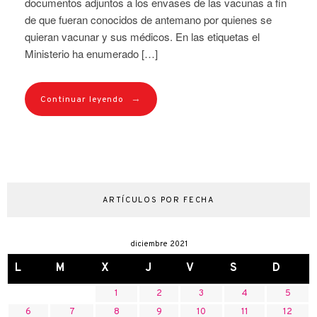
documentos adjuntos a los envases de las vacunas a fin
de que fueran conocidos de antemano por quienes se
quieran vacunar y sus médicos. En las etiquetas el
Ministerio ha enumerado […]
→
Continuar leyendo
ARTÍCULOS POR FECHA
diciembre 2021
L
M
X
J
V
S
D
1
2
3
4
5
6
7
8
9
10
11
12