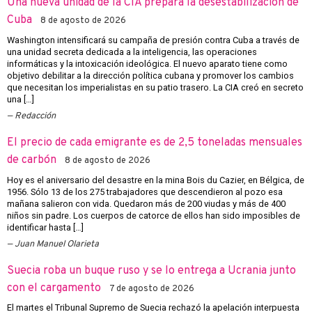
Una nueva unidad de la CIA prepara la desestabilización de
Cuba
8 de agosto de 2026
Washington intensificará su campaña de presión contra Cuba a través de
una unidad secreta dedicada a la inteligencia, las operaciones
informáticas y la intoxicación ideológica. El nuevo aparato tiene como
objetivo debilitar a la dirección política cubana y promover los cambios
que necesitan los imperialistas en su patio trasero. La CIA creó en secreto
una […]
Redacción
El precio de cada emigrante es de 2,5 toneladas mensuales
de carbón
8 de agosto de 2026
Hoy es el aniversario del desastre en la mina Bois du Cazier, en Bélgica, de
1956. Sólo 13 de los 275 trabajadores que descendieron al pozo esa
mañana salieron con vida. Quedaron más de 200 viudas y más de 400
niños sin padre. Los cuerpos de catorce de ellos han sido imposibles de
identificar hasta […]
Juan Manuel Olarieta
Suecia roba un buque ruso y se lo entrega a Ucrania junto
con el cargamento
7 de agosto de 2026
El martes el Tribunal Supremo de Suecia rechazó la apelación interpuesta