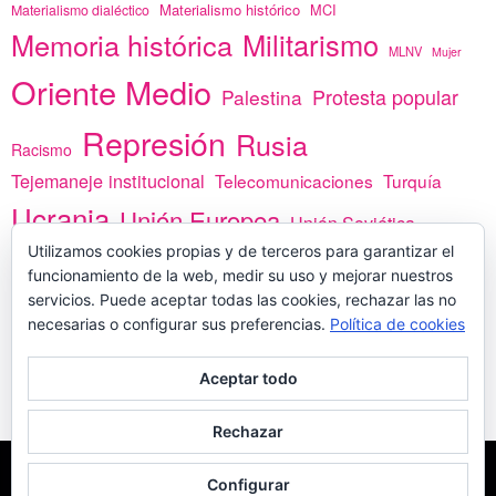
Materialismo histórico
MCI
Materialismo dialéctico
Memoria histórica
Militarismo
MLNV
Mujer
Oriente Medio
Protesta popular
Palestina
Represión
Rusia
Racismo
Tejemaneje institucional
Telecomunicaciones
Turquía
Ucrania
Unión Europea
Unión Soviética
Utilizamos cookies propias y de terceros para garantizar el
África
vacunas
Yemen
funcionamiento de la web, medir su uso y mejorar nuestros
servicios. Puede aceptar todas las cookies, rechazar las no
necesarias o configurar sus preferencias.
Política de cookies
PREGÚNTANOS
Aceptar todo
Rechazar
COPYLEFT - CÍTANOS SI USAS CONTENIDOS DE ESTA WEB
POLÍTICA DE
Configurar
COOKIES