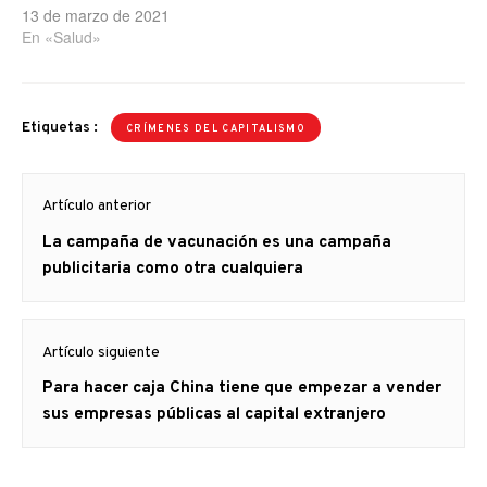
13 de marzo de 2021
En «Salud»
Etiquetas :
CRÍMENES DEL CAPITALISMO
Navegación
Artículo anterior
de
Artículo
La campaña de vacunación es una campaña
entradas
anterior
publicitaria como otra cualquiera
Artículo siguiente
Artículo
Para hacer caja China tiene que empezar a vender
siguiente:
sus empresas públicas al capital extranjero