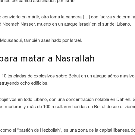
ntes del partido asesinados por Israel.
onvierte en mártir, otro toma la bandera […] con fuerza y ​​determin
Neemeh Nasser, muerto en un ataque israelí en el sur del Líbano.
Moussaoui, también asesinado por Israel.
para matar a Nasrallah
asi 10 toneladas de explosivos sobre Beirut en un ataque aéreo masiv
truyendo ocho edificios.
 objetivos en todo Líbano, con una concentración notable en Dahieh.
nas murieron y más de 100 resultaron heridas en Beirut desde el viern
como el “bastión de Hezbollah”, es una zona de la capital libanesa d