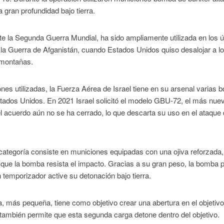
gran profundidad bajo tierra.
nte la Segunda Guerra Mundial, ha sido ampliamente utilizada en los ú
la Guerra de Afganistán, cuando Estados Unidos quiso desalojar a l
 montañas.
nes utilizadas, la Fuerza Aérea de Israel tiene en su arsenal varias
stados Unidos. En 2021 Israel solicitó el modelo GBU-72, el más nue
l acuerdo aún no se ha cerrado, lo que descarta su uso en el ataque 
categoría consiste en municiones equipadas con una ojiva reforzada,
o que la bomba resista el impacto. Gracias a su gran peso, la bomba 
 temporizador active su detonación bajo tierra.
, más pequeña, tiene como objetivo crear una abertura en el objetivo
o también permite que esta segunda carga detone dentro del objetivo.