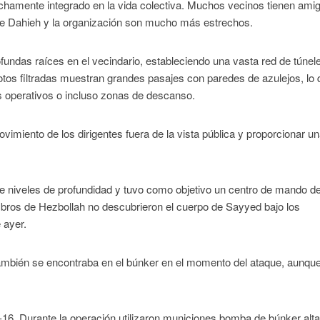
chamente integrado en la vida colectiva. Muchos vecinos tienen ami
ntre Dahieh y la organización son mucho más estrechos.
undas raíces en el vecindario, estableciendo una vasta red de túnel
tos filtradas muestran grandes pasajes con paredes de azulejos, lo 
s operativos o incluso zonas de descanso.
movimiento de los dirigentes fuera de la vista pública y proporcionar u
rce niveles de profundidad y tuvo como objetivo un centro de mando d
mbros de Hezbollah no descubrieron el cuerpo de Sayyed bajo los
 ayer.
también se encontraba en el búnker en el momento del ataque, aunqu
F-16. Durante la operación utilizaron municiones bomba de búnker al