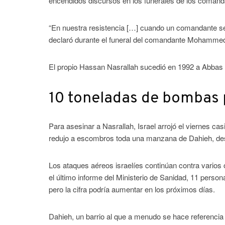
encendidos discursos en los funerales de los comanda
“En nuestra resistencia […] cuando un comandante se c
declaró durante el funeral del comandante Mohammed 
El propio Hassan Nasrallah sucedió en 1992 a Abbas 
10 toneladas de bombas 
Para asesinar a Nasrallah, Israel arrojó el viernes c
redujo a escombros toda una manzana de Dahieh, des
Los ataques aéreos israelíes continúan contra varios
el último informe del Ministerio de Sanidad, 11 perso
pero la cifra podría aumentar en los próximos días.
Dahieh, un barrio al que a menudo se hace referencia 