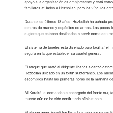
apoyo a la organización es omnipresente y está estre
familiares afiliados a Hezbollah, pero los vínculos e
Durante los últimos 18 años, Hezbollah ha echado prof
centros de mando y depósitos de armas. Las pocas fo
sugiere que estaban destinados a servir como centro
El sistema de túneles está diseñado para facilitar el 
segura en la que establecer su cuartel general.
El ataque que mató al dirigente libanés alcanzó cato
Hezbollah ubicado en un fortín subterráneo. Los mie
escombros hasta las primeras horas de la mañana de
Ali Karaké, el comandante encargado del frente sur, 
muerte aún no ha sido confirmada oficialmente.
El ataque aéreo israelí fue llevado a cabo por cazas 