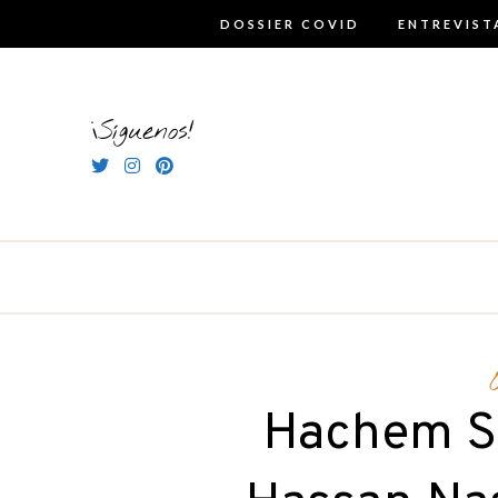
Skip
DOSSIER COVID
ENTREVIST
to
content
¡Síguenos!
Hachem Sa