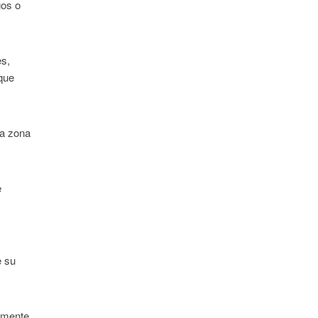
gos o
es,
que
na zona
e
e su
tamente