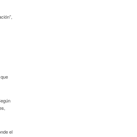
ación”,
o que
 Según
es,
onde el