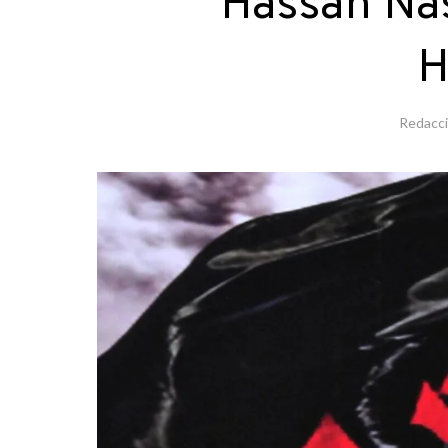
Hassan Nas
H
Redacc