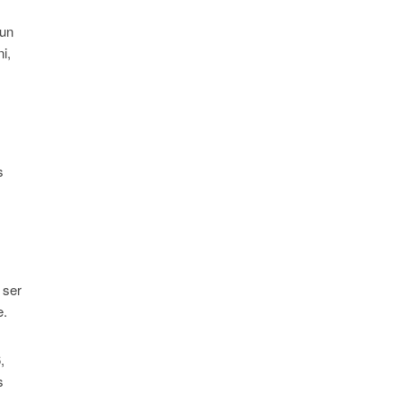
 un
i,
s
 ser
e.
,
s