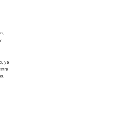
o,
y
o, ya
entra
as.