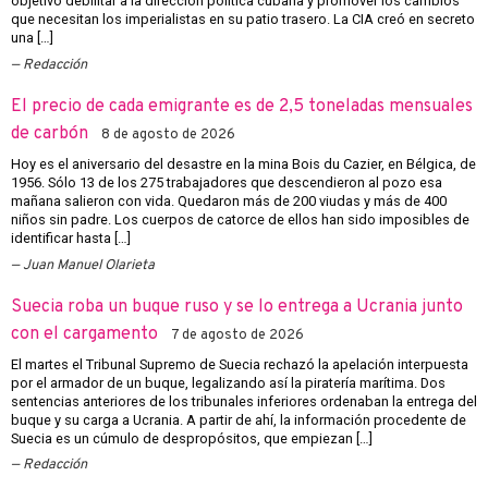
objetivo debilitar a la dirección política cubana y promover los cambios
que necesitan los imperialistas en su patio trasero. La CIA creó en secreto
una […]
Redacción
El precio de cada emigrante es de 2,5 toneladas mensuales
de carbón
8 de agosto de 2026
Hoy es el aniversario del desastre en la mina Bois du Cazier, en Bélgica, de
1956. Sólo 13 de los 275 trabajadores que descendieron al pozo esa
mañana salieron con vida. Quedaron más de 200 viudas y más de 400
niños sin padre. Los cuerpos de catorce de ellos han sido imposibles de
identificar hasta […]
Juan Manuel Olarieta
Suecia roba un buque ruso y se lo entrega a Ucrania junto
con el cargamento
7 de agosto de 2026
El martes el Tribunal Supremo de Suecia rechazó la apelación interpuesta
por el armador de un buque, legalizando así la piratería marítima. Dos
sentencias anteriores de los tribunales inferiores ordenaban la entrega del
buque y su carga a Ucrania. A partir de ahí, la información procedente de
Suecia es un cúmulo de despropósitos, que empiezan […]
Redacción