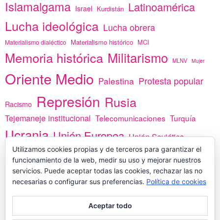
Islamalgama
Latinoamérica
Israel
Kurdistán
Lucha ideológica
Lucha obrera
Materialismo histórico
MCI
Materialismo dialéctico
Memoria histórica
Militarismo
MLNV
Mujer
Oriente Medio
Protesta popular
Palestina
Represión
Rusia
Racismo
Tejemaneje institucional
Telecomunicaciones
Turquía
Ucrania
Unión Europea
Unión Soviética
África
Utilizamos cookies propias y de terceros para garantizar el
vacunas
Yemen
funcionamiento de la web, medir su uso y mejorar nuestros
servicios. Puede aceptar todas las cookies, rechazar las no
necesarias o configurar sus preferencias.
Política de cookies
PREGÚNTANOS
Aceptar todo