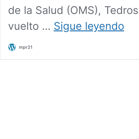
de la Salud (OMS), Tedr
Los
vuelto …
Sigue leyendo
antiva
supone
un
mpr21
serio
desafío
para
los
planes
de
la
OMS