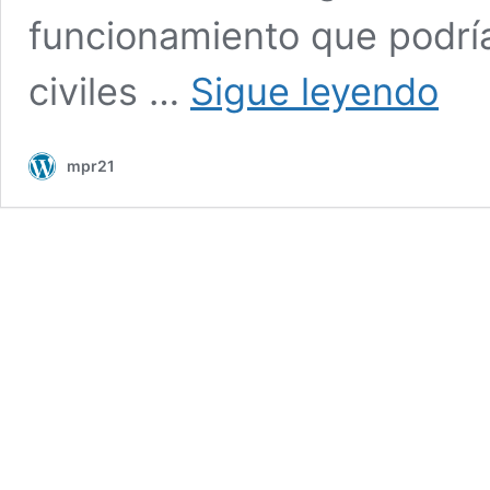
funcionamiento que podrí
La
civiles …
Sigue leyendo
carrera
de
Silicon
mpr21
Valley
hacia
la
guerra
robótic