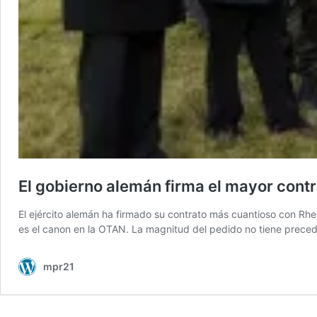
El gobierno alemán firma el mayor contra
El ejército alemán ha firmado su contrato más cuantioso con Rhein
es el canon en la OTAN. La magnitud del pedido no tiene preced
mpr21