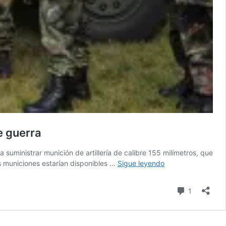
e guerra
 suministrar munición de artillería de calibre 155 milímetros, que
El
s municiones estarían disponibles …
Sigue leyendo
gobierno
alemán
comentari
1
firma
el
mayor